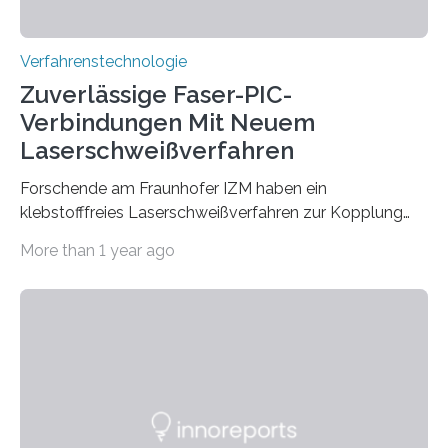
Verfahrenstechnologie
Zuverlässige Faser-PIC-
Verbindungen Mit Neuem
Laserschweißverfahren
Forschende am Fraunhofer IZM haben ein
klebstofffreies Laserschweißverfahren zur Kopplung
photonisch integrierter Schaltkreise (PICs) mit
More than 1 year ago
optischen Glasfasern realisiert, welches auch in
kryogenen Umgebungen von bis zu vier Kelvin, also
-269.15°C potenziell einsetzbar ist. Die Technologie
eröffnet durch eine direkte Quarz-Quarz-Verbindung
eine zuverlässigere, schnellere und preiswertere Faser-
PIC-Kopplung und revolutioniert so Anwendungen im
Bereich der Quantentechnologien. Eine
Tieftemperaturumgebung ist unerlässlich zur