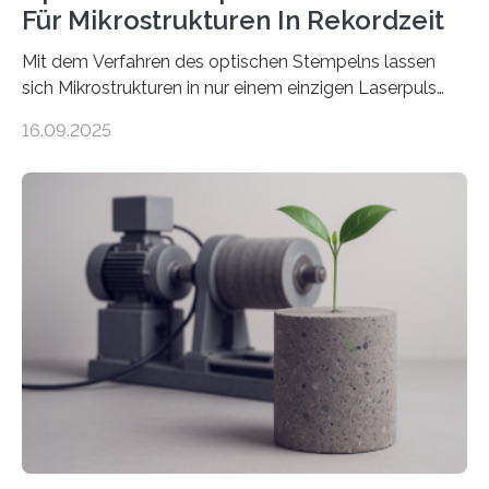
Für Mikrostrukturen In Rekordzeit
Mit dem Verfahren des optischen Stempelns lassen
sich Mikrostrukturen in nur einem einzigen Laserpuls
präzise und reproduzierbar erzeugen – ganz ohne
16.09.2025
zeitaufwändiges Abscannen der Fläche. Am Fraunhofer
ILT formen Forschende in Zusammenarbeit mit der
RWTH Aachen den Strahl eines Ultrakurzpulslasers
mithilfe eines Spatial Light Modulators (SLM) exakt in
das gewünschte Muster und bringen es direkt auf die
Werkstückoberfläche. Das beschleunigt die
Bearbeitung deutlich und eröffnet neue Möglichkeiten
für Branchen wie die stahl- und metallverarbeitende
Industrie oder die Glasverarbeitung. Erste Tests…