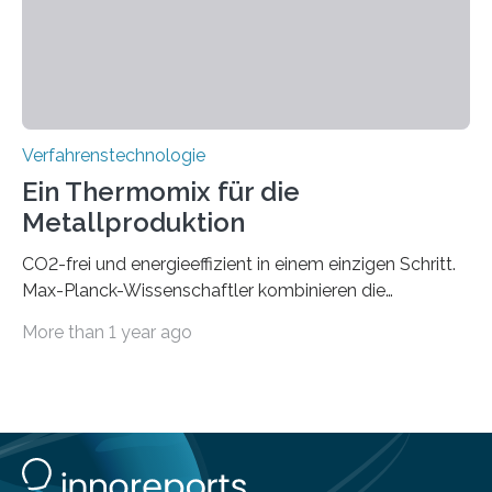
Beobachtung von Quanteneffekten. Letztere können
einen enormen Vorteil für die Lebensqualität von
Menschen haben, so ist der Umgang mit Big Data…
Verfahrenstechnologie
Ein Thermomix für die
Metallproduktion
CO2-frei und energieeffizient in einem einzigen Schritt.
Max-Planck-Wissenschaftler kombinieren die
Gewinnung, Herstellung, Mischung und Verarbeitung
More than 1 year ago
von Metallen und Legierungen in einem einzigen,
umweltfreundlichen Schritt. Ihre Ergebnisse sind jetzt in
der Zeitschrift Nature veröffentlicht. Die Produktion von
jährlich etwa zwei Milliarden Tonnen Metalle ist für 10%
der globalen CO2-Emissionen verantwortlich. Allein um
eine Tonne Eisen zu produzieren, werden zwei Tonnen