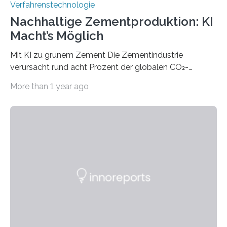
Verfahrenstechnologie
Nachhaltige Zementproduktion: KI
Macht’s Möglich
Mit KI zu grünem Zement Die Zementindustrie
verursacht rund acht Prozent der globalen CO₂-
Emissionen – das ist mehr als der gesamte weltweite
More than 1 year ago
Flugverkehr. Forschende am Paul Scherrer Institut PSI
haben ein KI-gestütztes Modell entwickelt, mit dem
sich neue Rezepturen für Zement schneller entdecken
lassen – bei gleicher Materialqualität und einer
besseren CO₂-Bilanz. Mit infernalischen 1400 Grad
Celsius werden die Drehöfen in den Zementwerken
eingeheizt, um aus gemahlenem Kalkstein Klinker zu
brennen, der Grundstoff für baufertigen Zement. Wenig
überraschend: Solche Temperaturen…