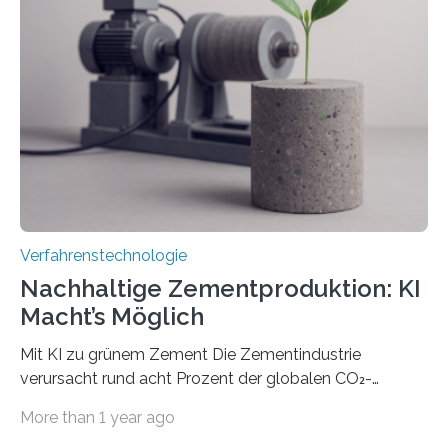
das gewünschte Muster und bringen es direkt auf die
Werkstückoberfläche. Das beschleunigt die
Bearbeitung deutlich und eröffnet neue Möglichkeiten
für Branchen wie die stahl- und metallverarbeitende
Industrie oder die Glasverarbeitung. Erste Tests…
Verfahrenstechnologie
Nachhaltige Zementproduktion: KI
Macht’s Möglich
Mit KI zu grünem Zement Die Zementindustrie
verursacht rund acht Prozent der globalen CO₂-
Emissionen – das ist mehr als der gesamte weltweite
More than 1 year ago
Flugverkehr. Forschende am Paul Scherrer Institut PSI