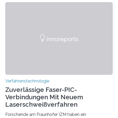
haben ein KI-gestütztes Modell entwickelt, mit dem
sich neue Rezepturen für Zement schneller entdecken
lassen – bei gleicher Materialqualität und einer
besseren CO₂-Bilanz. Mit infernalischen 1400 Grad
Celsius werden die Drehöfen in den Zementwerken
eingeheizt, um aus gemahlenem Kalkstein Klinker zu
brennen, der Grundstoff für baufertigen Zement. Wenig
überraschend: Solche Temperaturen…
Verfahrenstechnologie
Zuverlässige Faser-PIC-
Verbindungen Mit Neuem
Laserschweißverfahren
Forschende am Fraunhofer IZM haben ein