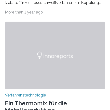
klebstofffreies Laserschweißverfahren zur Kopplung
photonisch integrierter Schaltkreise (PICs) mit
More than 1 year ago
optischen Glasfasern realisiert, welches auch in
kryogenen Umgebungen von bis zu vier Kelvin, also
-269.15°C potenziell einsetzbar ist. Die Technologie
eröffnet durch eine direkte Quarz-Quarz-Verbindung
eine zuverlässigere, schnellere und preiswertere Faser-
PIC-Kopplung und revolutioniert so Anwendungen im
Bereich der Quantentechnologien. Eine
Tieftemperaturumgebung ist unerlässlich zur
Beobachtung von Quanteneffekten. Letztere können
einen enormen Vorteil für die Lebensqualität von
Menschen haben, so ist der Umgang mit Big Data…
Verfahrenstechnologie
Ein Thermomix für die