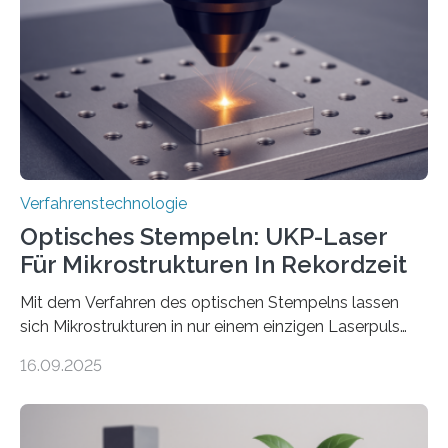
Verfahrenstechnologie
Optisches Stempeln: UKP-Laser
Für Mikrostrukturen In Rekordzeit
Mit dem Verfahren des optischen Stempelns lassen
sich Mikrostrukturen in nur einem einzigen Laserpuls
präzise und reproduzierbar erzeugen – ganz ohne
16.09.2025
zeitaufwändiges Abscannen der Fläche. Am Fraunhofer
ILT formen Forschende in Zusammenarbeit mit der
RWTH Aachen den Strahl eines Ultrakurzpulslasers
mithilfe eines Spatial Light Modulators (SLM) exakt in