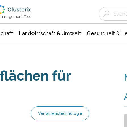
Landwirtschaft & Umwelt
Gesundheit &
Agrar- Forstwissenschaften
Unternehmensmeldungen
Biowissenschafte
Ökologie Umwelt- Naturschutz
ktmanagement-Tool
chaft
Landwirtschaft & Umwelt
Gesundheit & L
flächen für
Verfahrenstechnologie