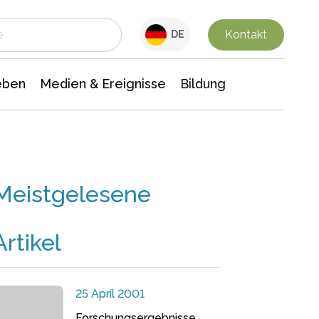
 Leben
Medien & Ereignisse
Interdisziplinäre Forschung
Veranstaltungsnachrichten
n Chemie
Gesellschaftswissenschaften
Kontakt
DE
eben
Medien & Ereignisse
Bildung
Meistgelesene
Artikel
25 April 2001
Forschungsergebnisse