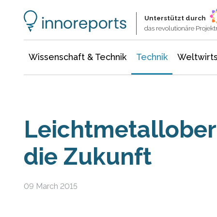
Wissenschaft & Technik
Informationstechnologie
Energie & Elektrotechnik
Unterstützt durch
das revolutionäre Proje
Wissenschaft & Technik
Technik
Weltwirts
Leichtmetallober
die Zukunft
09 March 2015