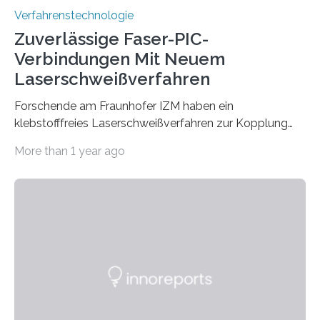
Verfahrenstechnologie
Zuverlässige Faser-PIC-
Verbindungen Mit Neuem
Laserschweißverfahren
Forschende am Fraunhofer IZM haben ein
klebstofffreies Laserschweißverfahren zur Kopplung
photonisch integrierter Schaltkreise (PICs) mit
More than 1 year ago
optischen Glasfasern realisiert, welches auch in
kryogenen Umgebungen von bis zu vier Kelvin, also
-269.15°C potenziell einsetzbar ist. Die Technologie
eröffnet durch eine direkte Quarz-Quarz-Verbindung
eine zuverlässigere, schnellere und preiswertere Faser-
PIC-Kopplung und revolutioniert so Anwendungen im
Bereich der Quantentechnologien. Eine
Tieftemperaturumgebung ist unerlässlich zur
Beobachtung von Quanteneffekten. Letztere können
einen enormen Vorteil für die Lebensqualität von