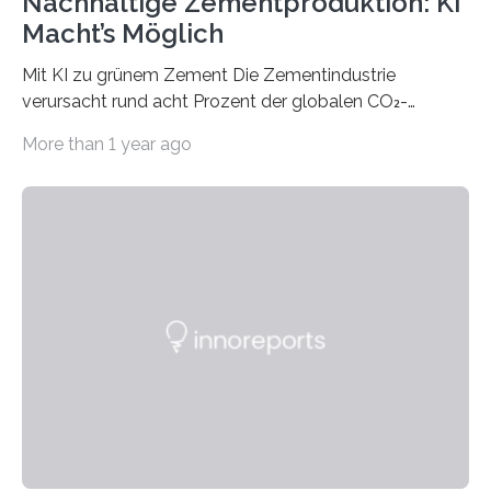
Nachhaltige Zementproduktion: KI
Macht’s Möglich
Mit KI zu grünem Zement Die Zementindustrie
verursacht rund acht Prozent der globalen CO₂-
Emissionen – das ist mehr als der gesamte weltweite
More than 1 year ago
Flugverkehr. Forschende am Paul Scherrer Institut PSI
haben ein KI-gestütztes Modell entwickelt, mit dem
sich neue Rezepturen für Zement schneller entdecken
lassen – bei gleicher Materialqualität und einer
besseren CO₂-Bilanz. Mit infernalischen 1400 Grad
Celsius werden die Drehöfen in den Zementwerken
eingeheizt, um aus gemahlenem Kalkstein Klinker zu
brennen, der Grundstoff für baufertigen Zement. Wenig
überraschend: Solche Temperaturen…