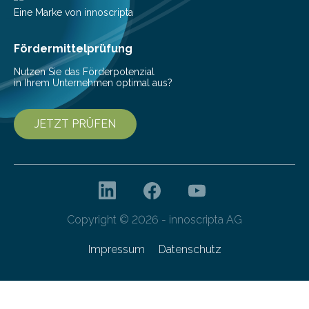
sind Eisen und…
Eine Marke von innoscripta
Fördermittelprüfung
Nutzen Sie das Förderpotenzial
in Ihrem Unternehmen optimal aus?
JETZT PRÜFEN
Copyright © 2026 - innoscripta AG
Impressum
Datenschutz