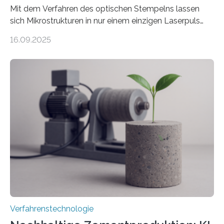
Mit dem Verfahren des optischen Stempelns lassen
sich Mikrostrukturen in nur einem einzigen Laserpuls
präzise und reproduzierbar erzeugen – ganz ohne
16.09.2025
zeitaufwändiges Abscannen der Fläche. Am Fraunhofer
ILT formen Forschende in Zusammenarbeit mit der
RWTH Aachen den Strahl eines Ultrakurzpulslasers
mithilfe eines Spatial Light Modulators (SLM) exakt in
das gewünschte Muster und bringen es direkt auf die
Werkstückoberfläche. Das beschleunigt die
Bearbeitung deutlich und eröffnet neue Möglichkeiten
für Branchen wie die stahl- und metallverarbeitende
Industrie oder die Glasverarbeitung. Erste Tests…
Verfahrenstechnologie