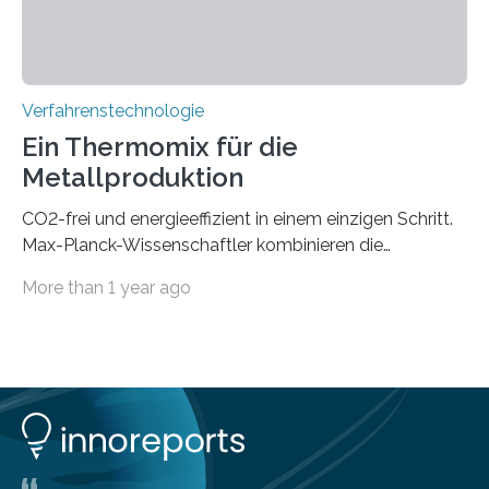
Menschen haben, so ist der Umgang mit Big Data…
Verfahrenstechnologie
Ein Thermomix für die
Metallproduktion
CO2-frei und energieeffizient in einem einzigen Schritt.
Max-Planck-Wissenschaftler kombinieren die
Gewinnung, Herstellung, Mischung und Verarbeitung
More than 1 year ago
von Metallen und Legierungen in einem einzigen,
umweltfreundlichen Schritt. Ihre Ergebnisse sind jetzt in
der Zeitschrift Nature veröffentlicht. Die Produktion von
jährlich etwa zwei Milliarden Tonnen Metalle ist für 10%
der globalen CO2-Emissionen verantwortlich. Allein um
eine Tonne Eisen zu produzieren, werden zwei Tonnen
CO2 ausgestoßen. Bei der Produktion von einer Tonne
Nickel fallen sogar 14 Tonnen oder mehr CO2 an. Dabei