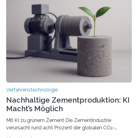
RWTH Aachen den Strahl eines Ultrakurzpulslasers
mithilfe eines Spatial Light Modulators (SLM) exakt in
das gewünschte Muster und bringen es direkt auf die
Werkstückoberfläche. Das beschleunigt die
Bearbeitung deutlich und eröffnet neue Möglichkeiten
für Branchen wie die stahl- und metallverarbeitende
Industrie oder die Glasverarbeitung. Erste Tests…
Verfahrenstechnologie
Nachhaltige Zementproduktion: KI
Macht’s Möglich
Mit KI zu grünem Zement Die Zementindustrie
verursacht rund acht Prozent der globalen CO₂-
Emissionen – das ist mehr als der gesamte weltweite