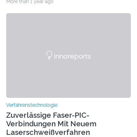
More than 1 year ago
Flugverkehr. Forschende am Paul Scherrer Institut PSI
haben ein KI-gestütztes Modell entwickelt, mit dem
sich neue Rezepturen für Zement schneller entdecken
lassen – bei gleicher Materialqualität und einer
besseren CO₂-Bilanz. Mit infernalischen 1400 Grad
Celsius werden die Drehöfen in den Zementwerken
eingeheizt, um aus gemahlenem Kalkstein Klinker zu
brennen, der Grundstoff für baufertigen Zement. Wenig
überraschend: Solche Temperaturen…
Verfahrenstechnologie
Zuverlässige Faser-PIC-
Verbindungen Mit Neuem
Laserschweißverfahren