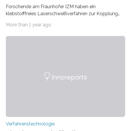
Forschende am Fraunhofer IZM haben ein
klebstofffreies Laserschweißverfahren zur Kopplung
photonisch integrierter Schaltkreise (PICs) mit
More than 1 year ago
optischen Glasfasern realisiert, welches auch in
kryogenen Umgebungen von bis zu vier Kelvin, also
-269.15°C potenziell einsetzbar ist. Die Technologie
eröffnet durch eine direkte Quarz-Quarz-Verbindung
eine zuverlässigere, schnellere und preiswertere Faser-
PIC-Kopplung und revolutioniert so Anwendungen im
Bereich der Quantentechnologien. Eine
Tieftemperaturumgebung ist unerlässlich zur
Beobachtung von Quanteneffekten. Letztere können
einen enormen Vorteil für die Lebensqualität von
Menschen haben, so ist der Umgang mit Big Data…
Verfahrenstechnologie