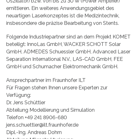
Oszillator) bzw. von bis zu 30 W (Power Amplifier)
emittieren. Ein weiteres Anwendungsgebiet des
neuartigen Laserkonzeptes ist die Medizintechnik,
insbesondere die präzise Bearbeitung von Stents.
Folgende Industriepartner sind an dem Projekt KOMET
beteiligt: InnoLas GmbH, WACKER SCHOTT Solar
GmbH, ADMEDES Schuessler GmbH, Advanced Laser
Separation International N.V., LAS-CAD GmbH, FEE
GmbH und Schumacher Elektromechanik GmbH.
Ansprechpartner im Fraunhofer ILT
Für Fragen stehen Ihnen unsere Experten zur
Verfügung:
Dr. Jens Schüttler
Abteilung Modellierung und Simulation
Telefon +49 241 8906-680
jens.schuettler@ilt.fraunhofer.de
Dipl.-Ing. Andreas Dohrn