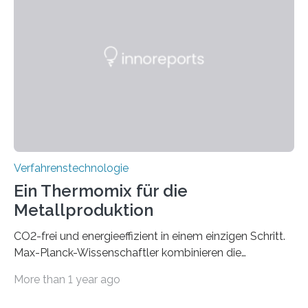
eine zuverlässigere, schnellere und preiswertere Faser-
PIC-Kopplung und revolutioniert so Anwendungen im
Bereich der Quantentechnologien. Eine
Tieftemperaturumgebung ist unerlässlich zur
Beobachtung von Quanteneffekten. Letztere können
einen enormen Vorteil für die Lebensqualität von
Menschen haben, so ist der Umgang mit Big Data…
Verfahrenstechnologie
Ein Thermomix für die
Metallproduktion
CO2-frei und energieeffizient in einem einzigen Schritt.
Max-Planck-Wissenschaftler kombinieren die
Gewinnung, Herstellung, Mischung und Verarbeitung
More than 1 year ago
von Metallen und Legierungen in einem einzigen,
umweltfreundlichen Schritt. Ihre Ergebnisse sind jetzt in