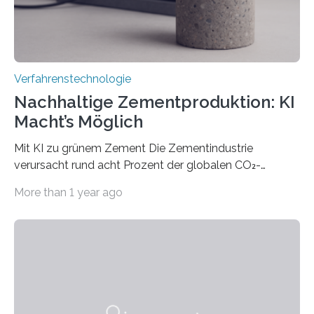
Verfahrenstechnologie
Nachhaltige Zementproduktion: KI
Macht’s Möglich
Mit KI zu grünem Zement Die Zementindustrie
verursacht rund acht Prozent der globalen CO₂-
Emissionen – das ist mehr als der gesamte weltweite
More than 1 year ago
Flugverkehr. Forschende am Paul Scherrer Institut PSI
haben ein KI-gestütztes Modell entwickelt, mit dem
sich neue Rezepturen für Zement schneller entdecken
lassen – bei gleicher Materialqualität und einer
besseren CO₂-Bilanz. Mit infernalischen 1400 Grad
Celsius werden die Drehöfen in den Zementwerken
eingeheizt, um aus gemahlenem Kalkstein Klinker zu