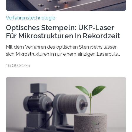
Verfahrenstechnologie
Optisches Stempeln: UKP-Laser
Für Mikrostrukturen In Rekordzeit
Mit dem Verfahren des optischen Stempelns lassen
sich Mikrostrukturen in nur einem einzigen Laserpuls
präzise und reproduzierbar erzeugen – ganz ohne
16.09.2025
zeitaufwändiges Abscannen der Fläche. Am Fraunhofer
ILT formen Forschende in Zusammenarbeit mit der
RWTH Aachen den Strahl eines Ultrakurzpulslasers
mithilfe eines Spatial Light Modulators (SLM) exakt in
das gewünschte Muster und bringen es direkt auf die
Werkstückoberfläche. Das beschleunigt die
Bearbeitung deutlich und eröffnet neue Möglichkeiten
für Branchen wie die stahl- und metallverarbeitende
Industrie oder die Glasverarbeitung. Erste Tests…