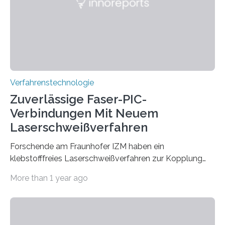
brennen, der Grundstoff für baufertigen Zement. Wenig
überraschend: Solche Temperaturen…
Verfahrenstechnologie
Zuverlässige Faser-PIC-
Verbindungen Mit Neuem
Laserschweißverfahren
Forschende am Fraunhofer IZM haben ein
klebstofffreies Laserschweißverfahren zur Kopplung
photonisch integrierter Schaltkreise (PICs) mit
More than 1 year ago
optischen Glasfasern realisiert, welches auch in
kryogenen Umgebungen von bis zu vier Kelvin, also
-269.15°C potenziell einsetzbar ist. Die Technologie
eröffnet durch eine direkte Quarz-Quarz-Verbindung