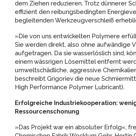
dem Ziehen reduzieren. Trotz dünnerer Sch
effizient den reibungsbedingten Energieve
begleitenden Werkzeugverschleiß erhebli
»Die von uns entwickelten Polymere erfül
Sie werden direkt, also ohne aufwändige V
aufgetragen. Da sie wasserlöslich sind, kö
einem wässrigen Lösemittel entfernt werde
umweltschädliche, aggressive Chemikalien
beschreibt Grigoriev die neue Schmiermitt
High Performance Polymer Lubricant).
Erfolgreiche Industriekooperation: wen
Ressourcenschonung
»Das Projekt war ein absoluter Erfolg«, fr
Chemischen Fabrik Wocklum Gebr. Hertin 