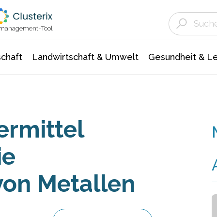
Landwirtschaft & Umwelt
Gesundheit &
Agrar- Forstwissenschaften
Unternehmensmeldungen
Biowissenschafte
Ökologie Umwelt- Naturschutz
ktmanagement-Tool
chaft
Landwirtschaft & Umwelt
Gesundheit & L
ermittel
ie
on Metallen