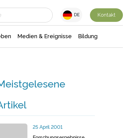
 Leben
Medien & Ereignisse
Interdisziplinäre Forschung
Veranstaltungsnachrichten
n Chemie
Gesellschaftswissenschaften
Kontakt
DE
eben
Medien & Ereignisse
Bildung
Meistgelesene
Artikel
25 April 2001
Forschungsergebnisse