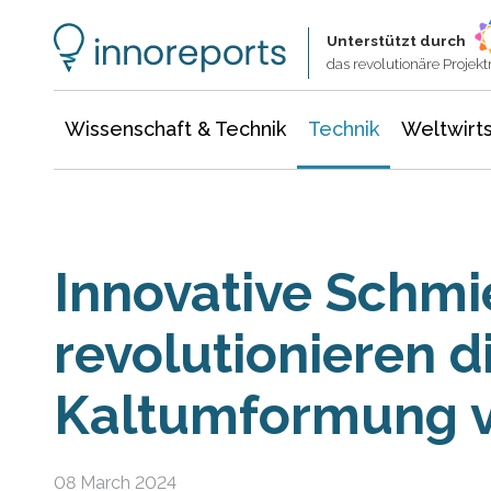
Wissenschaft & Technik
Informationstechnologie
Energie & Elektrotechnik
Unterstützt durch
das revolutionäre Proje
Wissenschaft & Technik
Technik
Weltwirts
Innovative Schmi
revolutionieren d
Kaltumformung v
08 March 2024