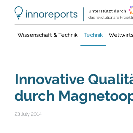
Wissenschaft & Technik
Informationstechnologie
Energie & Elektrotechnik
Unterstützt durch
das revolutionäre Proje
Wissenschaft & Technik
Technik
Weltwirts
Innovative Qualit
durch Magnetoop
23 July 2014