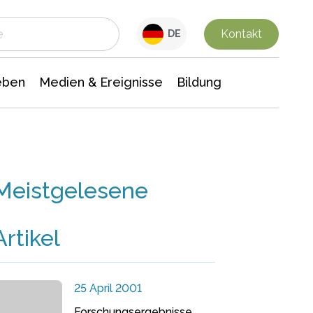
 Leben
Medien & Ereignisse
Interdisziplinäre Forschung
Veranstaltungsnachrichten
n Chemie
Gesellschaftswissenschaften
Kontakt
DE
eben
Medien & Ereignisse
Bildung
Meistgelesene
Artikel
25 April 2001
Forschungsergebnisse