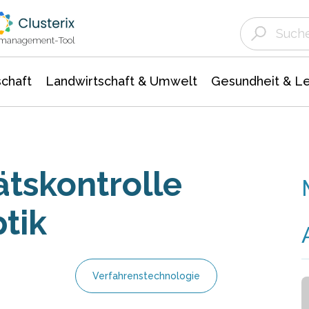
Landwirtschaft & Umwelt
Gesundheit &
Agrar- Forstwissenschaften
Unternehmensmeldungen
Biowissenschafte
Ökologie Umwelt- Naturschutz
ktmanagement-Tool
chaft
Landwirtschaft & Umwelt
Gesundheit & L
ätskontrolle
tik
Verfahrenstechnologie