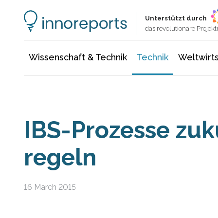
Wissenschaft & Technik
Informationstechnologie
Energie & Elektrotechnik
Unterstützt durch
das revolutionäre Proje
Wissenschaft & Technik
Technik
Weltwirts
IBS-Prozesse zukü
regeln
16 March 2015