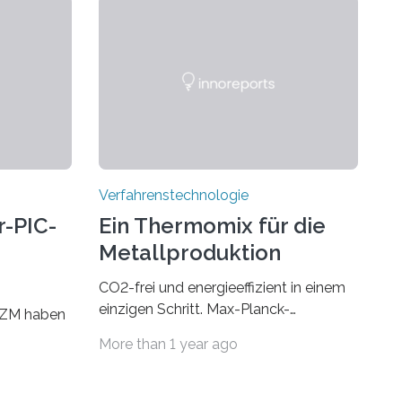
Verfahrenstechnologie
r-PIC-
Ein Thermomix für die
Metallproduktion
CO2-frei und energieeffizient in einem
ahren
einzigen Schritt. Max-Planck-
IZM haben
Wissenschaftler kombinieren die
More than 1 year ago
Gewinnung, Herstellung, Mischung und
 Kopplung
Verarbeitung von Metallen und
tkreise
Legierungen in einem einzigen,
ern