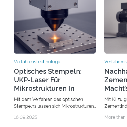
Verfahrenstechnologie
Verfahrens
Optisches Stempeln:
Nachha
UKP-Laser Für
Zement
Mikrostrukturen In
Macht’
Rekordzeit
Mit dem Verfahren des optischen
Mit KI zu 
Stempelns lassen sich Mikrostrukturen
Zementindu
in nur einem einzigen Laserpuls präzise
Prozent de
16.09.2025
More than 
und reproduzierbar erzeugen – ganz
– das ist 
ohne zeitaufwändiges Abscannen der
weltweite 