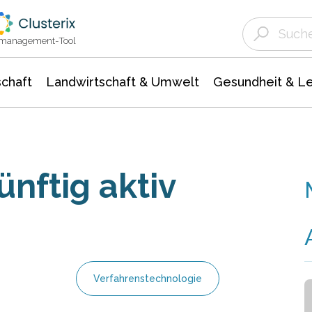
Landwirtschaft & Umwelt
Gesundheit &
Agrar- Forstwissenschaften
Unternehmensmeldungen
Biowissenschafte
Ökologie Umwelt- Naturschutz
ktmanagement-Tool
chaft
Landwirtschaft & Umwelt
Gesundheit & L
nftig aktiv
Verfahrenstechnologie