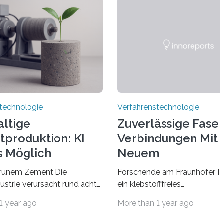
technologie
Verfahrenstechnologie
ltige
Zuverlässige Fase
produktion: KI
Verbindungen Mit
s Möglich
Neuem
Laserschweißverf
grünem Zement Die
Forschende am Fraunhofer 
strie verursacht rund acht
ein klebstofffreies
r globalen CO₂-Emissionen
Laserschweißverfahren zur
1 year ago
More than 1 year ago
mehr als der gesamte
photonisch integrierter Schal
Flugverkehr. Forschende am
(PICs) mit optischen Glasfas