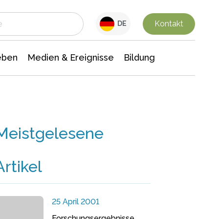
 Leben
Medien & Ereignisse
Interdisziplinäre Forschung
Veranstaltungsnachrichten
n Chemie
Gesellschaftswissenschaften
Kontakt
DE
eben
Medien & Ereignisse
Bildung
Meistgelesene
Artikel
25 April 2001
Forschungsergebnisse