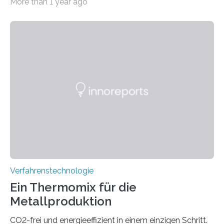
More than 1 year ago
optischen Glasfasern realisiert, welches auch in
kryogenen Umgebungen von bis zu vier Kelvin, also
-269.15°C potenziell einsetzbar ist. Die Technologie
eröffnet durch eine direkte Quarz-Quarz-Verbindung
eine zuverlässigere, schnellere und preiswertere Faser-
PIC-Kopplung und revolutioniert so Anwendungen im
Bereich der Quantentechnologien. Eine
Tieftemperaturumgebung ist unerlässlich zur
Beobachtung von Quanteneffekten. Letztere können
einen enormen Vorteil für die Lebensqualität von
Menschen haben, so ist der Umgang mit Big Data…
Verfahrenstechnologie
Ein Thermomix für die
Metallproduktion
CO2-frei und energieeffizient in einem einzigen Schritt.