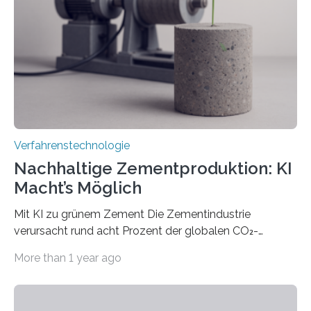
Werkstückoberfläche. Das beschleunigt die
Bearbeitung deutlich und eröffnet neue Möglichkeiten
für Branchen wie die stahl- und metallverarbeitende
Industrie oder die Glasverarbeitung. Erste Tests…
Verfahrenstechnologie
Nachhaltige Zementproduktion: KI
Macht’s Möglich
Mit KI zu grünem Zement Die Zementindustrie
verursacht rund acht Prozent der globalen CO₂-
Emissionen – das ist mehr als der gesamte weltweite
More than 1 year ago
Flugverkehr. Forschende am Paul Scherrer Institut PSI
haben ein KI-gestütztes Modell entwickelt, mit dem
sich neue Rezepturen für Zement schneller entdecken