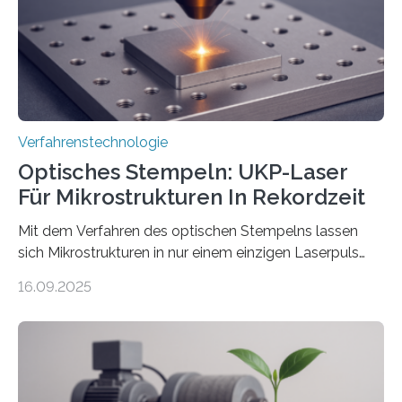
Verfahrenstechnologie
Optisches Stempeln: UKP-Laser
Für Mikrostrukturen In Rekordzeit
Mit dem Verfahren des optischen Stempelns lassen
sich Mikrostrukturen in nur einem einzigen Laserpuls
präzise und reproduzierbar erzeugen – ganz ohne
16.09.2025
zeitaufwändiges Abscannen der Fläche. Am Fraunhofer
ILT formen Forschende in Zusammenarbeit mit der
RWTH Aachen den Strahl eines Ultrakurzpulslasers
mithilfe eines Spatial Light Modulators (SLM) exakt in
das gewünschte Muster und bringen es direkt auf die