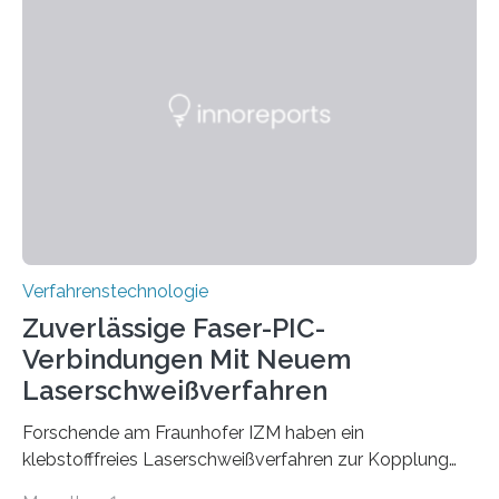
lassen – bei gleicher Materialqualität und einer
besseren CO₂-Bilanz. Mit infernalischen 1400 Grad
Celsius werden die Drehöfen in den Zementwerken
eingeheizt, um aus gemahlenem Kalkstein Klinker zu
brennen, der Grundstoff für baufertigen Zement. Wenig
überraschend: Solche Temperaturen…
Verfahrenstechnologie
Zuverlässige Faser-PIC-
Verbindungen Mit Neuem
Laserschweißverfahren
Forschende am Fraunhofer IZM haben ein
klebstofffreies Laserschweißverfahren zur Kopplung
photonisch integrierter Schaltkreise (PICs) mit