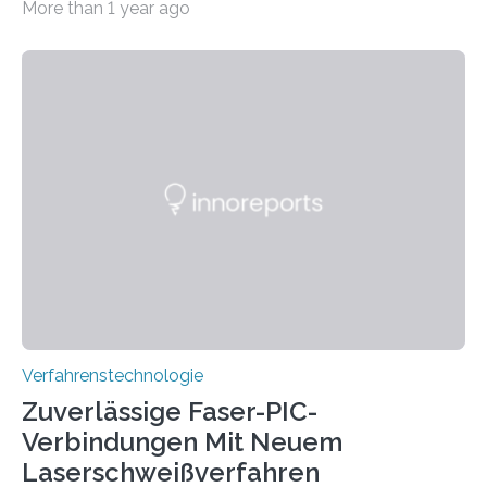
More than 1 year ago
Flugverkehr. Forschende am Paul Scherrer Institut PSI
haben ein KI-gestütztes Modell entwickelt, mit dem
sich neue Rezepturen für Zement schneller entdecken
lassen – bei gleicher Materialqualität und einer
besseren CO₂-Bilanz. Mit infernalischen 1400 Grad
Celsius werden die Drehöfen in den Zementwerken
eingeheizt, um aus gemahlenem Kalkstein Klinker zu
brennen, der Grundstoff für baufertigen Zement. Wenig
überraschend: Solche Temperaturen…
Verfahrenstechnologie
Zuverlässige Faser-PIC-
Verbindungen Mit Neuem
Laserschweißverfahren