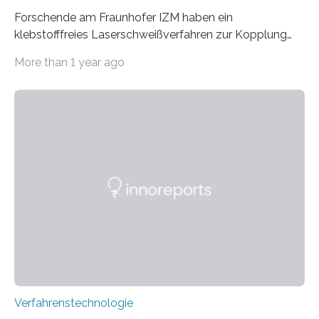
Forschende am Fraunhofer IZM haben ein
klebstofffreies Laserschweißverfahren zur Kopplung
photonisch integrierter Schaltkreise (PICs) mit
More than 1 year ago
optischen Glasfasern realisiert, welches auch in
kryogenen Umgebungen von bis zu vier Kelvin, also
-269.15°C potenziell einsetzbar ist. Die Technologie
eröffnet durch eine direkte Quarz-Quarz-Verbindung
eine zuverlässigere, schnellere und preiswertere Faser-
PIC-Kopplung und revolutioniert so Anwendungen im
Bereich der Quantentechnologien. Eine
Tieftemperaturumgebung ist unerlässlich zur
Beobachtung von Quanteneffekten. Letztere können
einen enormen Vorteil für die Lebensqualität von
Menschen haben, so ist der Umgang mit Big Data…
Verfahrenstechnologie