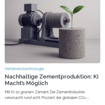
RWTH Aachen den Strahl eines Ultrakurzpulslasers
mithilfe eines Spatial Light Modulators (SLM) exakt in
das gewünschte Muster und bringen es direkt auf die
Werkstückoberfläche. Das beschleunigt die
Bearbeitung deutlich und eröffnet neue Möglichkeiten
für Branchen wie die stahl- und metallverarbeitende
Industrie oder die Glasverarbeitung. Erste Tests…
Verfahrenstechnologie
Nachhaltige Zementproduktion: KI
Macht’s Möglich
Mit KI zu grünem Zement Die Zementindustrie
verursacht rund acht Prozent der globalen CO₂-
Emissionen – das ist mehr als der gesamte weltweite