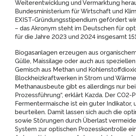
Weiterentwicklung und Vermarktung herau
Bundesministerium für Wirtschaft und Kl
EXIST-Gründungsstipendium gefördert wi
– das Akronym steht im Deutschen für opti
für die Jahre 2023 und 2024 insgesamt 15
Biogasanlagen erzeugen aus organischem 
Gülle, Maissilage oder auch aus speziellen 
Gemisch aus Methan und Kohlenstoffdioxid
Blockheizkraftwerken in Strom und Wärm
Methanausbeute gibt es allerdings nur bei
Prozessführung“, erklärt Kazda. Der CO2-Pa
Fermentermaische ist ein guter Indikator,
beurteilen. Damit lassen sich auch die op
sowie Störungen durch Überlast vermeide
System zur optischen Prozesskontrolle ein