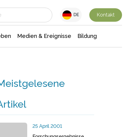
 Leben
Medien & Ereignisse
Interdisziplinäre Forschung
Veranstaltungsnachrichten
n Chemie
Gesellschaftswissenschaften
Kontakt
DE
eben
Medien & Ereignisse
Bildung
Meistgelesene
Artikel
25 April 2001
Forschungsergebnisse