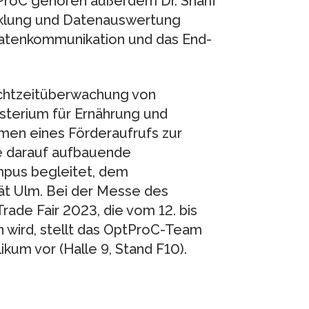
ProC gehören außerdem Dr. Sharif
cklung und Datenauswertung
 Datenkommunikation und das End-
Echtzeitüberwachung von
terium für Ernährung und
men eines Förderaufrufs zur
ie darauf aufbauende
pus begleitet, dem
t Ulm. Bei der Messe des
ade Fair 2023, die vom 12. bis
 wird, stellt das OptProC-Team
kum vor (Halle 9, Stand F10).