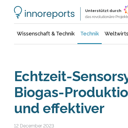
Wissenschaft & Technik
Informationstechnologie
Energie & Elektrotechnik
Unterstützt durch
das revolutionäre Proje
Wissenschaft & Technik
Technik
Weltwirts
Echtzeit-Sensor
Biogas-Produktion
und effektiver
12 December 2023