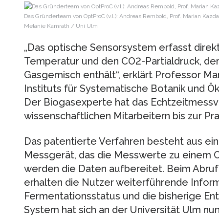
Das Gründerteam von OptProC (v.l.): Andreas Rembold, Prof. Marian Kazda 
Melanie Kamrath / Uni Ulm
„Das optische Sensorsystem erfasst direkt 
Temperatur und den CO2-Partialdruck, der 
Gasgemisch enthält“, erklärt Professor Ma
Instituts für Systematische Botanik und Ök
Der Biogasexperte hat das Echtzeitmess
wissenschaftlichen Mitarbeitern bis zur Pra
Das patentierte Verfahren besteht aus ei
Messgerät, das die Messwerte zu einem C
werden die Daten aufbereitet. Beim Abruf
erhalten die Nutzer weiterführende Infor
Fermentationsstatus und die bisherige En
System hat sich an der Universität Ulm nun