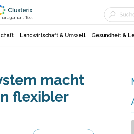
Landwirtschaft & Umwelt
Gesundheit &
Agrar- Forstwissenschaften
Unternehmensmeldungen
Biowissenschafte
Ökologie Umwelt- Naturschutz
ktmanagement-Tool
chaft
Landwirtschaft & Umwelt
Gesundheit & L
system macht
 flexibler