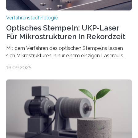
Verfahrenstechnologie
Optisches Stempeln: UKP-Laser
Für Mikrostrukturen In Rekordzeit
Mit dem Verfahren des optischen Stempelns lassen
sich Mikrostrukturen in nur einem einzigen Laserpuls
präzise und reproduzierbar erzeugen – ganz ohne
16.09.2025
zeitaufwändiges Abscannen der Fläche. Am Fraunhofer
ILT formen Forschende in Zusammenarbeit mit der
RWTH Aachen den Strahl eines Ultrakurzpulslasers
mithilfe eines Spatial Light Modulators (SLM) exakt in
das gewünschte Muster und bringen es direkt auf die
Werkstückoberfläche. Das beschleunigt die
Bearbeitung deutlich und eröffnet neue Möglichkeiten
für Branchen wie die stahl- und metallverarbeitende
Industrie oder die Glasverarbeitung. Erste Tests…