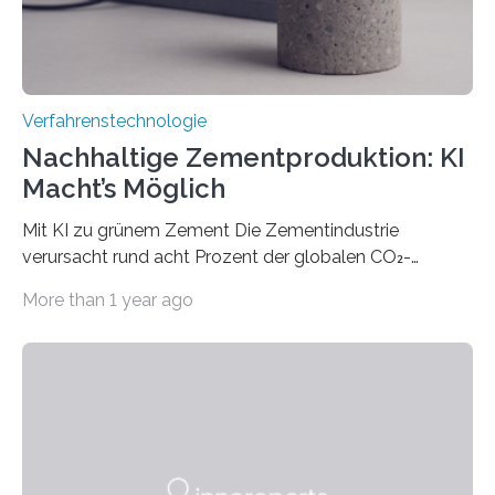
Verfahrenstechnologie
Nachhaltige Zementproduktion: KI
Macht’s Möglich
Mit KI zu grünem Zement Die Zementindustrie
verursacht rund acht Prozent der globalen CO₂-
Emissionen – das ist mehr als der gesamte weltweite
More than 1 year ago
Flugverkehr. Forschende am Paul Scherrer Institut PSI
haben ein KI-gestütztes Modell entwickelt, mit dem
sich neue Rezepturen für Zement schneller entdecken
lassen – bei gleicher Materialqualität und einer
besseren CO₂-Bilanz. Mit infernalischen 1400 Grad
Celsius werden die Drehöfen in den Zementwerken
eingeheizt, um aus gemahlenem Kalkstein Klinker zu