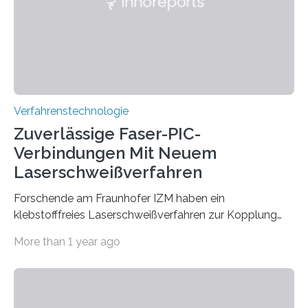
brennen, der Grundstoff für baufertigen Zement. Wenig
überraschend: Solche Temperaturen…
Verfahrenstechnologie
Zuverlässige Faser-PIC-
Verbindungen Mit Neuem
Laserschweißverfahren
Forschende am Fraunhofer IZM haben ein
klebstofffreies Laserschweißverfahren zur Kopplung
photonisch integrierter Schaltkreise (PICs) mit
More than 1 year ago
optischen Glasfasern realisiert, welches auch in
kryogenen Umgebungen von bis zu vier Kelvin, also
-269.15°C potenziell einsetzbar ist. Die Technologie
eröffnet durch eine direkte Quarz-Quarz-Verbindung