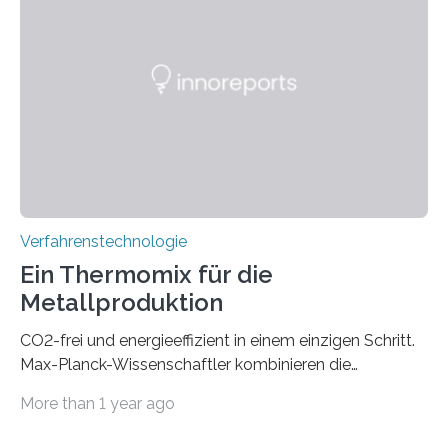
eine zuverlässigere, schnellere und preiswertere Faser-
PIC-Kopplung und revolutioniert so Anwendungen im
Bereich der Quantentechnologien. Eine
Tieftemperaturumgebung ist unerlässlich zur
Beobachtung von Quanteneffekten. Letztere können
einen enormen Vorteil für die Lebensqualität von
Menschen haben, so ist der Umgang mit Big Data…
Verfahrenstechnologie
Ein Thermomix für die
Metallproduktion
CO2-frei und energieeffizient in einem einzigen Schritt.
Max-Planck-Wissenschaftler kombinieren die
Gewinnung, Herstellung, Mischung und Verarbeitung
More than 1 year ago
von Metallen und Legierungen in einem einzigen,
umweltfreundlichen Schritt. Ihre Ergebnisse sind jetzt in