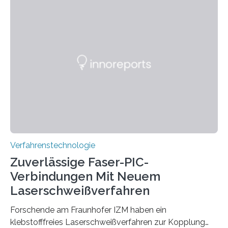
sich neue Rezepturen für Zement schneller entdecken
lassen – bei gleicher Materialqualität und einer
besseren CO₂-Bilanz. Mit infernalischen 1400 Grad
Celsius werden die Drehöfen in den Zementwerken
eingeheizt, um aus gemahlenem Kalkstein Klinker zu
brennen, der Grundstoff für baufertigen Zement. Wenig
überraschend: Solche Temperaturen…
Verfahrenstechnologie
Zuverlässige Faser-PIC-
Verbindungen Mit Neuem
Laserschweißverfahren
Forschende am Fraunhofer IZM haben ein
klebstofffreies Laserschweißverfahren zur Kopplung