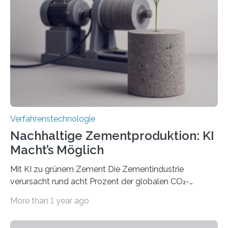
das gewünschte Muster und bringen es direkt auf die
Werkstückoberfläche. Das beschleunigt die
Bearbeitung deutlich und eröffnet neue Möglichkeiten
für Branchen wie die stahl- und metallverarbeitende
Industrie oder die Glasverarbeitung. Erste Tests…
Verfahrenstechnologie
Nachhaltige Zementproduktion: KI
Macht’s Möglich
Mit KI zu grünem Zement Die Zementindustrie
verursacht rund acht Prozent der globalen CO₂-
Emissionen – das ist mehr als der gesamte weltweite
More than 1 year ago
Flugverkehr. Forschende am Paul Scherrer Institut PSI
haben ein KI-gestütztes Modell entwickelt, mit dem