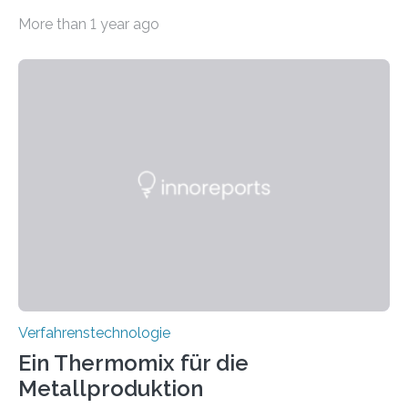
photonisch integrierter Schaltkreise (PICs) mit
More than 1 year ago
optischen Glasfasern realisiert, welches auch in
kryogenen Umgebungen von bis zu vier Kelvin, also
-269.15°C potenziell einsetzbar ist. Die Technologie
eröffnet durch eine direkte Quarz-Quarz-Verbindung
eine zuverlässigere, schnellere und preiswertere Faser-
PIC-Kopplung und revolutioniert so Anwendungen im
Bereich der Quantentechnologien. Eine
Tieftemperaturumgebung ist unerlässlich zur
Beobachtung von Quanteneffekten. Letztere können
einen enormen Vorteil für die Lebensqualität von
Menschen haben, so ist der Umgang mit Big Data…
Verfahrenstechnologie
Ein Thermomix für die
Metallproduktion