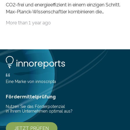
CO2-frei und energieeffizient in einem einzigen Schritt.
Max-Planck-Wissenschaftler kombinieren die
Gewinnung, Herstellung, Mischung und Verarbeitung
More than 1 year ago
von Metallen und Legierungen in einem einzigen,
umweltfreundlichen Schritt. Ihre Ergebnisse sind jetzt in
der Zeitschrift Nature veröffentlicht. Die Produktion von
jährlich etwa zwei Milliarden Tonnen Metalle ist für 10%
der globalen CO2-Emissionen verantwortlich. Allein um
eine Tonne Eisen zu produzieren, werden zwei Tonnen
CO2 ausgestoßen. Bei der Produktion von einer Tonne
Nickel fallen sogar 14 Tonnen oder mehr CO2 an. Dabei
sind Eisen und…
Eine Marke von innoscripta
Fördermittelprüfung
Nutzen Sie das Förderpotenzial
in Ihrem Unternehmen optimal aus?
JETZT PRÜFEN