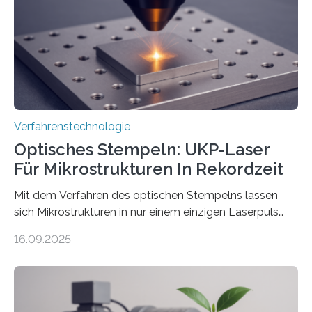
Verfahrenstechnologie
Optisches Stempeln: UKP-Laser
Für Mikrostrukturen In Rekordzeit
Mit dem Verfahren des optischen Stempelns lassen
sich Mikrostrukturen in nur einem einzigen Laserpuls
präzise und reproduzierbar erzeugen – ganz ohne
16.09.2025
zeitaufwändiges Abscannen der Fläche. Am Fraunhofer
ILT formen Forschende in Zusammenarbeit mit der
RWTH Aachen den Strahl eines Ultrakurzpulslasers
mithilfe eines Spatial Light Modulators (SLM) exakt in