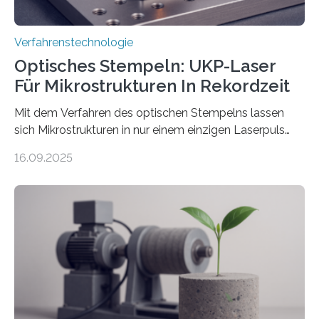
Verfahrenstechnologie
Optisches Stempeln: UKP-Laser
Für Mikrostrukturen In Rekordzeit
Mit dem Verfahren des optischen Stempelns lassen
sich Mikrostrukturen in nur einem einzigen Laserpuls
präzise und reproduzierbar erzeugen – ganz ohne
16.09.2025
zeitaufwändiges Abscannen der Fläche. Am Fraunhofer
ILT formen Forschende in Zusammenarbeit mit der
RWTH Aachen den Strahl eines Ultrakurzpulslasers
mithilfe eines Spatial Light Modulators (SLM) exakt in
das gewünschte Muster und bringen es direkt auf die
Werkstückoberfläche. Das beschleunigt die
Bearbeitung deutlich und eröffnet neue Möglichkeiten
für Branchen wie die stahl- und metallverarbeitende
Industrie oder die Glasverarbeitung. Erste Tests…