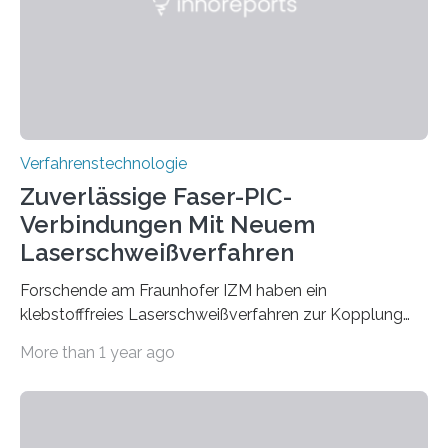
brennen, der Grundstoff für baufertigen Zement. Wenig
überraschend: Solche Temperaturen…
Verfahrenstechnologie
Zuverlässige Faser-PIC-
Verbindungen Mit Neuem
Laserschweißverfahren
Forschende am Fraunhofer IZM haben ein
klebstofffreies Laserschweißverfahren zur Kopplung
photonisch integrierter Schaltkreise (PICs) mit
More than 1 year ago
optischen Glasfasern realisiert, welches auch in
kryogenen Umgebungen von bis zu vier Kelvin, also
-269.15°C potenziell einsetzbar ist. Die Technologie
eröffnet durch eine direkte Quarz-Quarz-Verbindung