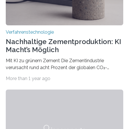
Verfahrenstechnologie
Nachhaltige Zementproduktion: KI
Macht’s Möglich
Mit KI zu grünem Zement Die Zementindustrie
verursacht rund acht Prozent der globalen CO₂-
Emissionen – das ist mehr als der gesamte weltweite
More than 1 year ago
Flugverkehr. Forschende am Paul Scherrer Institut PSI
haben ein KI-gestütztes Modell entwickelt, mit dem
sich neue Rezepturen für Zement schneller entdecken
lassen – bei gleicher Materialqualität und einer
besseren CO₂-Bilanz. Mit infernalischen 1400 Grad
Celsius werden die Drehöfen in den Zementwerken
eingeheizt, um aus gemahlenem Kalkstein Klinker zu