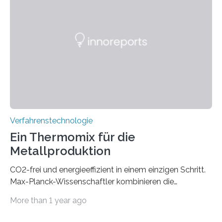
eine zuverlässigere, schnellere und preiswertere Faser-
PIC-Kopplung und revolutioniert so Anwendungen im
Bereich der Quantentechnologien. Eine
Tieftemperaturumgebung ist unerlässlich zur
Beobachtung von Quanteneffekten. Letztere können
einen enormen Vorteil für die Lebensqualität von
Menschen haben, so ist der Umgang mit Big Data…
Verfahrenstechnologie
Ein Thermomix für die
Metallproduktion
CO2-frei und energieeffizient in einem einzigen Schritt.
Max-Planck-Wissenschaftler kombinieren die
Gewinnung, Herstellung, Mischung und Verarbeitung
More than 1 year ago
von Metallen und Legierungen in einem einzigen,
umweltfreundlichen Schritt. Ihre Ergebnisse sind jetzt in