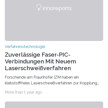
eingeheizt, um aus gemahlenem Kalkstein Klinker zu
brennen, der Grundstoff für baufertigen Zement. Wenig
überraschend: Solche Temperaturen…
Verfahrenstechnologie
Zuverlässige Faser-PIC-
Verbindungen Mit Neuem
Laserschweißverfahren
Forschende am Fraunhofer IZM haben ein
klebstofffreies Laserschweißverfahren zur Kopplung
photonisch integrierter Schaltkreise (PICs) mit
More than 1 year ago
optischen Glasfasern realisiert, welches auch in
kryogenen Umgebungen von bis zu vier Kelvin, also
-269.15°C potenziell einsetzbar ist. Die Technologie