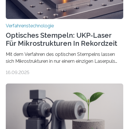
Verfahrenstechnologie
Optisches Stempeln: UKP-Laser
Für Mikrostrukturen In Rekordzeit
Mit dem Verfahren des optischen Stempelns lassen
sich Mikrostrukturen in nur einem einzigen Laserpuls
präzise und reproduzierbar erzeugen – ganz ohne
16.09.2025
zeitaufwändiges Abscannen der Fläche. Am Fraunhofer
ILT formen Forschende in Zusammenarbeit mit der
RWTH Aachen den Strahl eines Ultrakurzpulslasers
mithilfe eines Spatial Light Modulators (SLM) exakt in
das gewünschte Muster und bringen es direkt auf die
Werkstückoberfläche. Das beschleunigt die
Bearbeitung deutlich und eröffnet neue Möglichkeiten
für Branchen wie die stahl- und metallverarbeitende