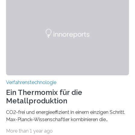
eröffnet durch eine direkte Quarz-Quarz-Verbindung
eine zuverlässigere, schnellere und preiswertere Faser-
PIC-Kopplung und revolutioniert so Anwendungen im
Bereich der Quantentechnologien. Eine
Tieftemperaturumgebung ist unerlässlich zur
Beobachtung von Quanteneffekten. Letztere können
einen enormen Vorteil für die Lebensqualität von
Menschen haben, so ist der Umgang mit Big Data…
Verfahrenstechnologie
Ein Thermomix für die
Metallproduktion
CO2-frei und energieeffizient in einem einzigen Schritt.
Max-Planck-Wissenschaftler kombinieren die
Gewinnung, Herstellung, Mischung und Verarbeitung
More than 1 year ago
von Metallen und Legierungen in einem einzigen,