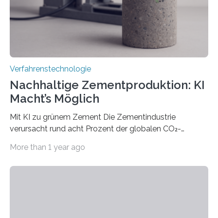
Industrie oder die Glasverarbeitung. Erste Tests…
Verfahrenstechnologie
Nachhaltige Zementproduktion: KI
Macht’s Möglich
Mit KI zu grünem Zement Die Zementindustrie
verursacht rund acht Prozent der globalen CO₂-
Emissionen – das ist mehr als der gesamte weltweite
More than 1 year ago
Flugverkehr. Forschende am Paul Scherrer Institut PSI
haben ein KI-gestütztes Modell entwickelt, mit dem
sich neue Rezepturen für Zement schneller entdecken
lassen – bei gleicher Materialqualität und einer
besseren CO₂-Bilanz. Mit infernalischen 1400 Grad
Celsius werden die Drehöfen in den Zementwerken