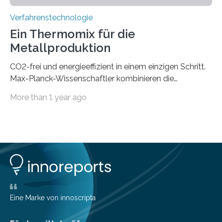
Verfahrenstechnologie
Ein Thermomix für die
Metallproduktion
CO2-frei und energieeffizient in einem einzigen Schritt.
Max-Planck-Wissenschaftler kombinieren die
Gewinnung, Herstellung, Mischung und Verarbeitung
More than 1 year ago
von Metallen und Legierungen in einem einzigen,
umweltfreundlichen Schritt. Ihre Ergebnisse sind jetzt in
der Zeitschrift Nature veröffentlicht. Die Produktion von
jährlich etwa zwei Milliarden Tonnen Metalle ist für 10%
der globalen CO2-Emissionen verantwortlich. Allein um
eine Tonne Eisen zu produzieren, werden zwei Tonnen
CO2 ausgestoßen. Bei der Produktion von einer Tonne
Nickel fallen sogar 14 Tonnen oder mehr CO2 an. Dabei
sind Eisen und…
Eine Marke von innoscripta