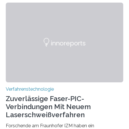
haben ein KI-gestütztes Modell entwickelt, mit dem
sich neue Rezepturen für Zement schneller entdecken
lassen – bei gleicher Materialqualität und einer
besseren CO₂-Bilanz. Mit infernalischen 1400 Grad
Celsius werden die Drehöfen in den Zementwerken
eingeheizt, um aus gemahlenem Kalkstein Klinker zu
brennen, der Grundstoff für baufertigen Zement. Wenig
überraschend: Solche Temperaturen…
Verfahrenstechnologie
Zuverlässige Faser-PIC-
Verbindungen Mit Neuem
Laserschweißverfahren
Forschende am Fraunhofer IZM haben ein