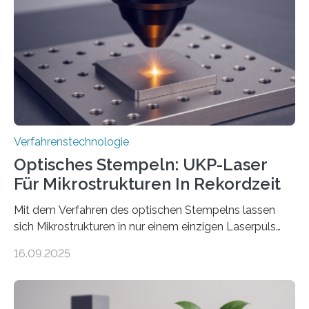
Verfahrenstechnologie
Optisches Stempeln: UKP-Laser
Für Mikrostrukturen In Rekordzeit
Mit dem Verfahren des optischen Stempelns lassen
sich Mikrostrukturen in nur einem einzigen Laserpuls
präzise und reproduzierbar erzeugen – ganz ohne
16.09.2025
zeitaufwändiges Abscannen der Fläche. Am Fraunhofer
ILT formen Forschende in Zusammenarbeit mit der
RWTH Aachen den Strahl eines Ultrakurzpulslasers