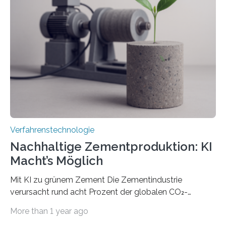
mithilfe eines Spatial Light Modulators (SLM) exakt in
das gewünschte Muster und bringen es direkt auf die
Werkstückoberfläche. Das beschleunigt die
Bearbeitung deutlich und eröffnet neue Möglichkeiten
für Branchen wie die stahl- und metallverarbeitende
Industrie oder die Glasverarbeitung. Erste Tests…
Verfahrenstechnologie
Nachhaltige Zementproduktion: KI
Macht’s Möglich
Mit KI zu grünem Zement Die Zementindustrie
verursacht rund acht Prozent der globalen CO₂-
Emissionen – das ist mehr als der gesamte weltweite
More than 1 year ago
Flugverkehr. Forschende am Paul Scherrer Institut PSI