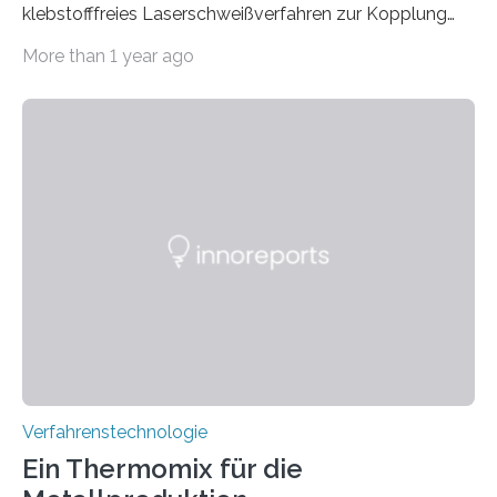
klebstofffreies Laserschweißverfahren zur Kopplung
photonisch integrierter Schaltkreise (PICs) mit
More than 1 year ago
optischen Glasfasern realisiert, welches auch in
kryogenen Umgebungen von bis zu vier Kelvin, also
-269.15°C potenziell einsetzbar ist. Die Technologie
eröffnet durch eine direkte Quarz-Quarz-Verbindung
eine zuverlässigere, schnellere und preiswertere Faser-
PIC-Kopplung und revolutioniert so Anwendungen im
Bereich der Quantentechnologien. Eine
Tieftemperaturumgebung ist unerlässlich zur
Beobachtung von Quanteneffekten. Letztere können
einen enormen Vorteil für die Lebensqualität von
Menschen haben, so ist der Umgang mit Big Data…
Verfahrenstechnologie
Ein Thermomix für die