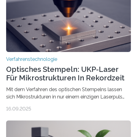
Verfahrenstechnologie
Optisches Stempeln: UKP-Laser
Für Mikrostrukturen In Rekordzeit
Mit dem Verfahren des optischen Stempelns lassen
sich Mikrostrukturen in nur einem einzigen Laserpuls
präzise und reproduzierbar erzeugen – ganz ohne
16.09.2025
zeitaufwändiges Abscannen der Fläche. Am Fraunhofer
ILT formen Forschende in Zusammenarbeit mit der
RWTH Aachen den Strahl eines Ultrakurzpulslasers
mithilfe eines Spatial Light Modulators (SLM) exakt in