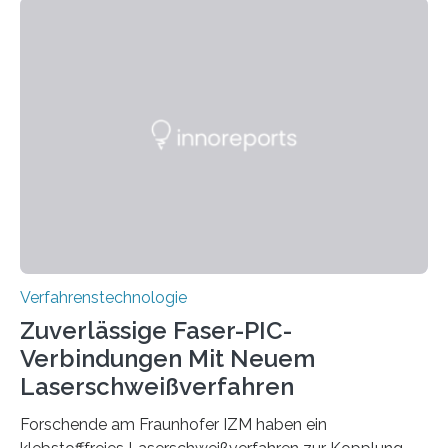
sich neue Rezepturen für Zement schneller entdecken
lassen – bei gleicher Materialqualität und einer
besseren CO₂-Bilanz. Mit infernalischen 1400 Grad
Celsius werden die Drehöfen in den Zementwerken
eingeheizt, um aus gemahlenem Kalkstein Klinker zu
brennen, der Grundstoff für baufertigen Zement. Wenig
überraschend: Solche Temperaturen…
Verfahrenstechnologie
Zuverlässige Faser-PIC-
Verbindungen Mit Neuem
Laserschweißverfahren
Forschende am Fraunhofer IZM haben ein