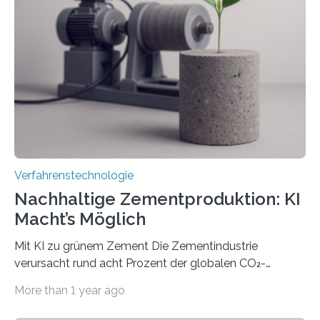
das gewünschte Muster und bringen es direkt auf die
Werkstückoberfläche. Das beschleunigt die
Bearbeitung deutlich und eröffnet neue Möglichkeiten
für Branchen wie die stahl- und metallverarbeitende
Industrie oder die Glasverarbeitung. Erste Tests…
Verfahrenstechnologie
Nachhaltige Zementproduktion: KI
Macht’s Möglich
Mit KI zu grünem Zement Die Zementindustrie
verursacht rund acht Prozent der globalen CO₂-
Emissionen – das ist mehr als der gesamte weltweite
More than 1 year ago
Flugverkehr. Forschende am Paul Scherrer Institut PSI
haben ein KI-gestütztes Modell entwickelt, mit dem