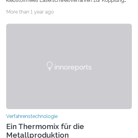
klebstofffreies Laserschweißverfahren zur Kopplung
photonisch integrierter Schaltkreise (PICs) mit
More than 1 year ago
optischen Glasfasern realisiert, welches auch in
kryogenen Umgebungen von bis zu vier Kelvin, also
-269.15°C potenziell einsetzbar ist. Die Technologie
eröffnet durch eine direkte Quarz-Quarz-Verbindung
eine zuverlässigere, schnellere und preiswertere Faser-
PIC-Kopplung und revolutioniert so Anwendungen im
Bereich der Quantentechnologien. Eine
Tieftemperaturumgebung ist unerlässlich zur
Beobachtung von Quanteneffekten. Letztere können
einen enormen Vorteil für die Lebensqualität von
Menschen haben, so ist der Umgang mit Big Data…
Verfahrenstechnologie
Ein Thermomix für die
Metallproduktion