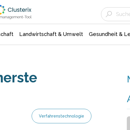
Landwirtschaft & Umwelt
Gesundheit &
Agrar- Forstwissenschaften
Unternehmensmeldungen
Biowissenschafte
Ökologie Umwelt- Naturschutz
ktmanagement-Tool
chaft
Landwirtschaft & Umwelt
Gesundheit & L
nerste
Verfahrenstechnologie