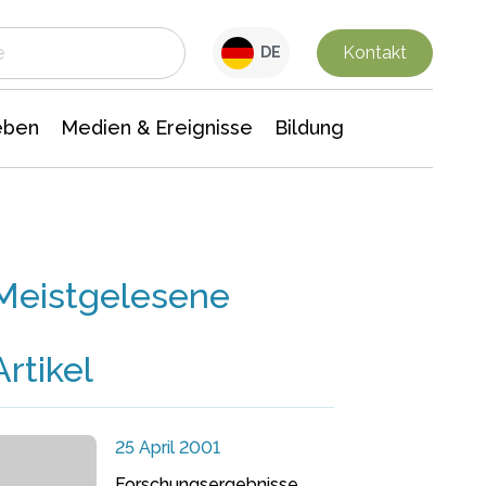
 Leben
Medien & Ereignisse
Interdisziplinäre Forschung
Veranstaltungsnachrichten
n Chemie
Gesellschaftswissenschaften
Kontakt
DE
eben
Medien & Ereignisse
Bildung
Meistgelesene
Artikel
25 April 2001
Forschungsergebnisse