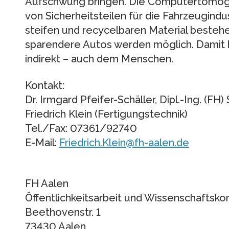
Aufschwung bringen. Die Computertomogra
von Sicherheitsteilen für die Fahrzeugindus
steifen und recycelbaren Material bestehe
sparendere Autos werden möglich. Damit h
indirekt – auch dem Menschen.
Kontakt:
Dr. Irmgard Pfeifer-Schäller, Dipl.-Ing. (FH
Friedrich Klein (Fertigungstechnik)
Tel./Fax: 07361/92740
E-Mail:
Friedrich.Klein@fh-aalen.de
FH Aalen
Öffentlichkeitsarbeit und Wissenschaftsk
Beethovenstr. 1
73430 Aalen