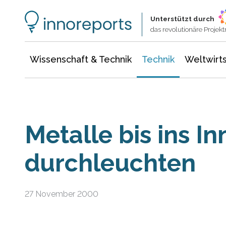
Wissenschaft & Technik
Informationstechnologie
Energie & Elektrotechnik
Unterstützt durch
das revolutionäre Proje
Wissenschaft & Technik
Technik
Weltwirts
Metalle bis ins In
durchleuchten
27 November 2000