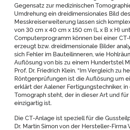
Gegensatz zur medizinischen Tomographie 
Umdrehung ein dreidimensionales Bild des 
Messkreiserweiterung lassen sich komplex
von 30 cm x 40 cm x 150 cm (L x B x H) un
Computerprogramm können bei einer CT-
erzeugt bzw. dreidimensionale Bilder anal
sich Fehler im Bauteilinneren, wie Hohlräu
Auflösung von bis zu einem Hundertstel Mi
Prof. Dr. Friedrich Klein. “Im Vergleich z
Röntgenprüfungen ist die Auflösung um e
erklärt der Aalener Fertigungstechniker, i
Tomograph steht, der in dieser Art und fü
einzigartig ist.
Die CT-Anlage ist speziell für die Gusstei
Dr. Martin Simon von der Hersteller-Firma 