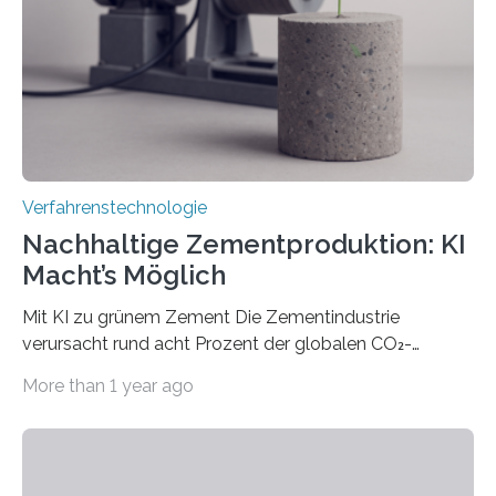
Bearbeitung deutlich und eröffnet neue Möglichkeiten
für Branchen wie die stahl- und metallverarbeitende
Industrie oder die Glasverarbeitung. Erste Tests…
Verfahrenstechnologie
Nachhaltige Zementproduktion: KI
Macht’s Möglich
Mit KI zu grünem Zement Die Zementindustrie
verursacht rund acht Prozent der globalen CO₂-
Emissionen – das ist mehr als der gesamte weltweite
More than 1 year ago
Flugverkehr. Forschende am Paul Scherrer Institut PSI
haben ein KI-gestütztes Modell entwickelt, mit dem
sich neue Rezepturen für Zement schneller entdecken
lassen – bei gleicher Materialqualität und einer