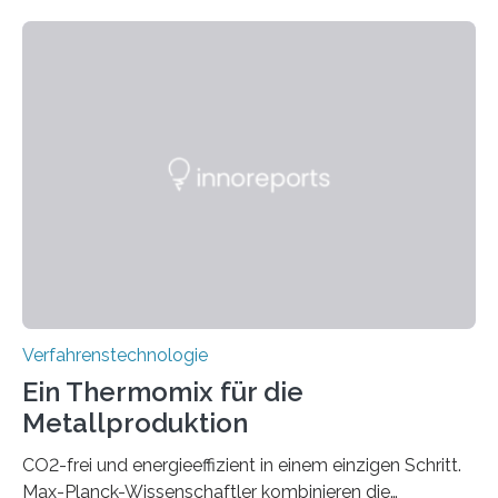
kryogenen Umgebungen von bis zu vier Kelvin, also
-269.15°C potenziell einsetzbar ist. Die Technologie
eröffnet durch eine direkte Quarz-Quarz-Verbindung
eine zuverlässigere, schnellere und preiswertere Faser-
PIC-Kopplung und revolutioniert so Anwendungen im
Bereich der Quantentechnologien. Eine
Tieftemperaturumgebung ist unerlässlich zur
Beobachtung von Quanteneffekten. Letztere können
einen enormen Vorteil für die Lebensqualität von
Menschen haben, so ist der Umgang mit Big Data…
Verfahrenstechnologie
Ein Thermomix für die
Metallproduktion
CO2-frei und energieeffizient in einem einzigen Schritt.
Max-Planck-Wissenschaftler kombinieren die