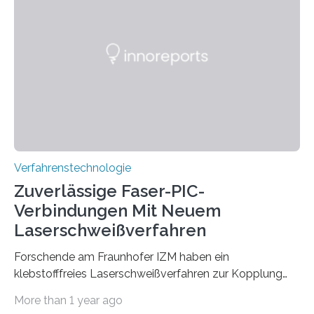
besseren CO₂-Bilanz. Mit infernalischen 1400 Grad
Celsius werden die Drehöfen in den Zementwerken
eingeheizt, um aus gemahlenem Kalkstein Klinker zu
brennen, der Grundstoff für baufertigen Zement. Wenig
überraschend: Solche Temperaturen…
Verfahrenstechnologie
Zuverlässige Faser-PIC-
Verbindungen Mit Neuem
Laserschweißverfahren
Forschende am Fraunhofer IZM haben ein
klebstofffreies Laserschweißverfahren zur Kopplung
photonisch integrierter Schaltkreise (PICs) mit
More than 1 year ago
optischen Glasfasern realisiert, welches auch in