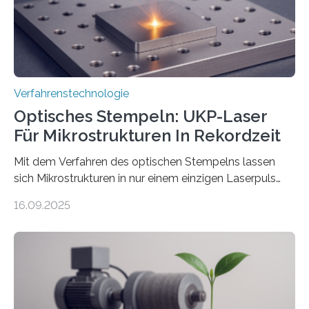
Verfahrenstechnologie
Optisches Stempeln: UKP-Laser
Für Mikrostrukturen In Rekordzeit
Mit dem Verfahren des optischen Stempelns lassen
sich Mikrostrukturen in nur einem einzigen Laserpuls
präzise und reproduzierbar erzeugen – ganz ohne
16.09.2025
zeitaufwändiges Abscannen der Fläche. Am Fraunhofer
ILT formen Forschende in Zusammenarbeit mit der
RWTH Aachen den Strahl eines Ultrakurzpulslasers
mithilfe eines Spatial Light Modulators (SLM) exakt in
das gewünschte Muster und bringen es direkt auf die
Werkstückoberfläche. Das beschleunigt die