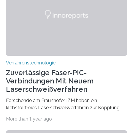
Celsius werden die Drehöfen in den Zementwerken
eingeheizt, um aus gemahlenem Kalkstein Klinker zu
brennen, der Grundstoff für baufertigen Zement. Wenig
überraschend: Solche Temperaturen…
Verfahrenstechnologie
Zuverlässige Faser-PIC-
Verbindungen Mit Neuem
Laserschweißverfahren
Forschende am Fraunhofer IZM haben ein
klebstofffreies Laserschweißverfahren zur Kopplung
photonisch integrierter Schaltkreise (PICs) mit
More than 1 year ago
optischen Glasfasern realisiert, welches auch in
kryogenen Umgebungen von bis zu vier Kelvin, also