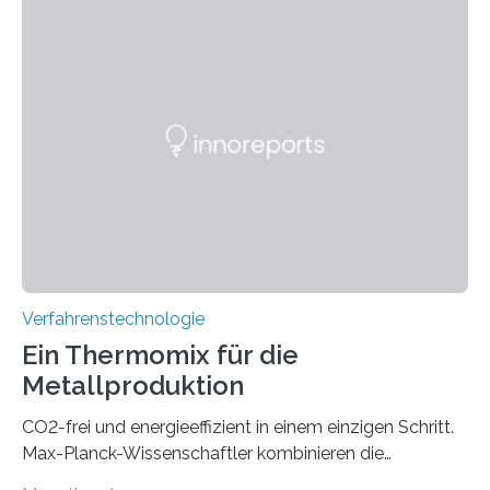
-269.15°C potenziell einsetzbar ist. Die Technologie
eröffnet durch eine direkte Quarz-Quarz-Verbindung
eine zuverlässigere, schnellere und preiswertere Faser-
PIC-Kopplung und revolutioniert so Anwendungen im
Bereich der Quantentechnologien. Eine
Tieftemperaturumgebung ist unerlässlich zur
Beobachtung von Quanteneffekten. Letztere können
einen enormen Vorteil für die Lebensqualität von
Menschen haben, so ist der Umgang mit Big Data…
Verfahrenstechnologie
Ein Thermomix für die
Metallproduktion
CO2-frei und energieeffizient in einem einzigen Schritt.
Max-Planck-Wissenschaftler kombinieren die
Gewinnung, Herstellung, Mischung und Verarbeitung