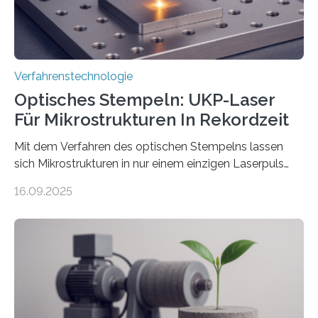
Verfahrenstechnologie
Optisches Stempeln: UKP-Laser
Für Mikrostrukturen In Rekordzeit
Mit dem Verfahren des optischen Stempelns lassen
sich Mikrostrukturen in nur einem einzigen Laserpuls
präzise und reproduzierbar erzeugen – ganz ohne
16.09.2025
zeitaufwändiges Abscannen der Fläche. Am Fraunhofer
ILT formen Forschende in Zusammenarbeit mit der
RWTH Aachen den Strahl eines Ultrakurzpulslasers
mithilfe eines Spatial Light Modulators (SLM) exakt in
das gewünschte Muster und bringen es direkt auf die
Werkstückoberfläche. Das beschleunigt die
Bearbeitung deutlich und eröffnet neue Möglichkeiten
für Branchen wie die stahl- und metallverarbeitende