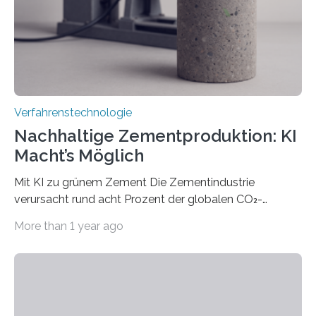
Industrie oder die Glasverarbeitung. Erste Tests…
Verfahrenstechnologie
Nachhaltige Zementproduktion: KI
Macht’s Möglich
Mit KI zu grünem Zement Die Zementindustrie
verursacht rund acht Prozent der globalen CO₂-
Emissionen – das ist mehr als der gesamte weltweite
More than 1 year ago
Flugverkehr. Forschende am Paul Scherrer Institut PSI
haben ein KI-gestütztes Modell entwickelt, mit dem
sich neue Rezepturen für Zement schneller entdecken
lassen – bei gleicher Materialqualität und einer
besseren CO₂-Bilanz. Mit infernalischen 1400 Grad