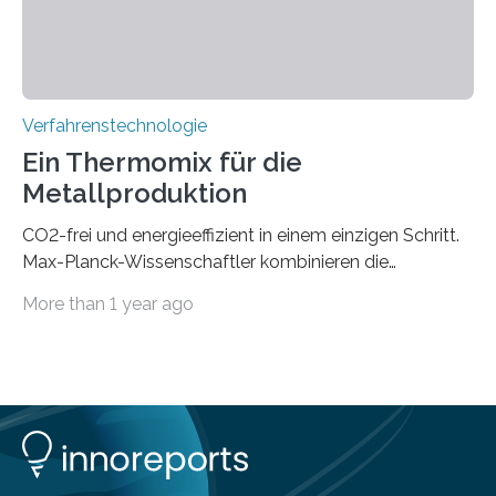
einen enormen Vorteil für die Lebensqualität von
Menschen haben, so ist der Umgang mit Big Data…
Verfahrenstechnologie
Ein Thermomix für die
Metallproduktion
CO2-frei und energieeffizient in einem einzigen Schritt.
Max-Planck-Wissenschaftler kombinieren die
Gewinnung, Herstellung, Mischung und Verarbeitung
More than 1 year ago
von Metallen und Legierungen in einem einzigen,
umweltfreundlichen Schritt. Ihre Ergebnisse sind jetzt in
der Zeitschrift Nature veröffentlicht. Die Produktion von
jährlich etwa zwei Milliarden Tonnen Metalle ist für 10%
der globalen CO2-Emissionen verantwortlich. Allein um
eine Tonne Eisen zu produzieren, werden zwei Tonnen
CO2 ausgestoßen. Bei der Produktion von einer Tonne