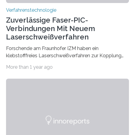
Verfahrenstechnologie
Zuverlässige Faser-PIC-
Verbindungen Mit Neuem
Laserschweißverfahren
Forschende am Fraunhofer IZM haben ein
klebstofffreies Laserschweißverfahren zur Kopplung
photonisch integrierter Schaltkreise (PICs) mit
More than 1 year ago
optischen Glasfasern realisiert, welches auch in
kryogenen Umgebungen von bis zu vier Kelvin, also
-269.15°C potenziell einsetzbar ist. Die Technologie
eröffnet durch eine direkte Quarz-Quarz-Verbindung
eine zuverlässigere, schnellere und preiswertere Faser-
PIC-Kopplung und revolutioniert so Anwendungen im
Bereich der Quantentechnologien. Eine
Tieftemperaturumgebung ist unerlässlich zur
Beobachtung von Quanteneffekten. Letztere können