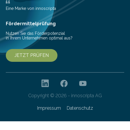
Nickel fallen sogar 14 Tonnen oder mehr CO2 an. Dabei
sind Eisen und…
Eine Marke von innoscripta
Fördermittelprüfung
Nutzen Sie das Förderpotenzial
in Ihrem Unternehmen optimal aus?
JETZT PRÜFEN
Copyright © 2026 - innoscripta AG
Impressum
Datenschutz