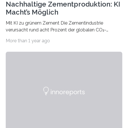
Nachhaltige Zementproduktion: KI
Macht’s Möglich
Mit KI zu grünem Zement Die Zementindustrie
verursacht rund acht Prozent der globalen CO₂-
Emissionen – das ist mehr als der gesamte weltweite
More than 1 year ago
Flugverkehr. Forschende am Paul Scherrer Institut PSI
haben ein KI-gestütztes Modell entwickelt, mit dem
sich neue Rezepturen für Zement schneller entdecken
lassen – bei gleicher Materialqualität und einer
besseren CO₂-Bilanz. Mit infernalischen 1400 Grad
Celsius werden die Drehöfen in den Zementwerken
eingeheizt, um aus gemahlenem Kalkstein Klinker zu
brennen, der Grundstoff für baufertigen Zement. Wenig
überraschend: Solche Temperaturen…