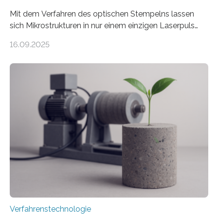
Mit dem Verfahren des optischen Stempelns lassen
sich Mikrostrukturen in nur einem einzigen Laserpuls
präzise und reproduzierbar erzeugen – ganz ohne
16.09.2025
zeitaufwändiges Abscannen der Fläche. Am Fraunhofer
ILT formen Forschende in Zusammenarbeit mit der
RWTH Aachen den Strahl eines Ultrakurzpulslasers
mithilfe eines Spatial Light Modulators (SLM) exakt in
das gewünschte Muster und bringen es direkt auf die
Werkstückoberfläche. Das beschleunigt die
Bearbeitung deutlich und eröffnet neue Möglichkeiten
für Branchen wie die stahl- und metallverarbeitende
Industrie oder die Glasverarbeitung. Erste Tests…
Verfahrenstechnologie