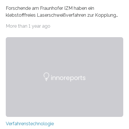
Forschende am Fraunhofer IZM haben ein
klebstofffreies Laserschweißverfahren zur Kopplung
photonisch integrierter Schaltkreise (PICs) mit
More than 1 year ago
optischen Glasfasern realisiert, welches auch in
kryogenen Umgebungen von bis zu vier Kelvin, also
-269.15°C potenziell einsetzbar ist. Die Technologie
eröffnet durch eine direkte Quarz-Quarz-Verbindung
eine zuverlässigere, schnellere und preiswertere Faser-
PIC-Kopplung und revolutioniert so Anwendungen im
Bereich der Quantentechnologien. Eine
Tieftemperaturumgebung ist unerlässlich zur
Beobachtung von Quanteneffekten. Letztere können
einen enormen Vorteil für die Lebensqualität von
Menschen haben, so ist der Umgang mit Big Data…
Verfahrenstechnologie