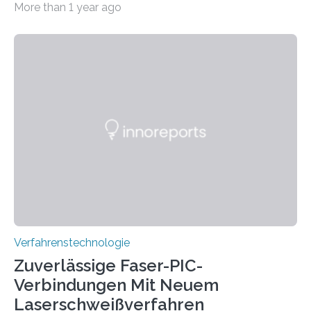
More than 1 year ago
Flugverkehr. Forschende am Paul Scherrer Institut PSI
haben ein KI-gestütztes Modell entwickelt, mit dem
sich neue Rezepturen für Zement schneller entdecken
lassen – bei gleicher Materialqualität und einer
besseren CO₂-Bilanz. Mit infernalischen 1400 Grad
Celsius werden die Drehöfen in den Zementwerken
eingeheizt, um aus gemahlenem Kalkstein Klinker zu
brennen, der Grundstoff für baufertigen Zement. Wenig
überraschend: Solche Temperaturen…
Verfahrenstechnologie
Zuverlässige Faser-PIC-
Verbindungen Mit Neuem
Laserschweißverfahren