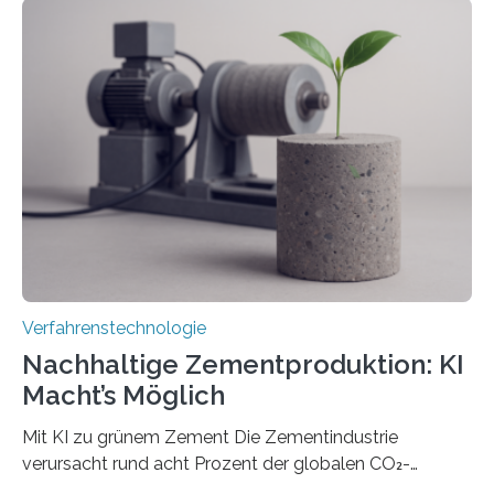
RWTH Aachen den Strahl eines Ultrakurzpulslasers
mithilfe eines Spatial Light Modulators (SLM) exakt in
das gewünschte Muster und bringen es direkt auf die
Werkstückoberfläche. Das beschleunigt die
Bearbeitung deutlich und eröffnet neue Möglichkeiten
für Branchen wie die stahl- und metallverarbeitende
Industrie oder die Glasverarbeitung. Erste Tests…
Verfahrenstechnologie
Nachhaltige Zementproduktion: KI
Macht’s Möglich
Mit KI zu grünem Zement Die Zementindustrie
verursacht rund acht Prozent der globalen CO₂-
Emissionen – das ist mehr als der gesamte weltweite