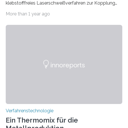
klebstofffreies Laserschweißverfahren zur Kopplung
photonisch integrierter Schaltkreise (PICs) mit
More than 1 year ago
optischen Glasfasern realisiert, welches auch in
kryogenen Umgebungen von bis zu vier Kelvin, also
-269.15°C potenziell einsetzbar ist. Die Technologie
eröffnet durch eine direkte Quarz-Quarz-Verbindung
eine zuverlässigere, schnellere und preiswertere Faser-
PIC-Kopplung und revolutioniert so Anwendungen im
Bereich der Quantentechnologien. Eine
Tieftemperaturumgebung ist unerlässlich zur
Beobachtung von Quanteneffekten. Letztere können
einen enormen Vorteil für die Lebensqualität von
Menschen haben, so ist der Umgang mit Big Data…
Verfahrenstechnologie
Ein Thermomix für die