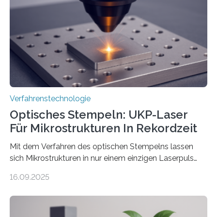
Verfahrenstechnologie
Optisches Stempeln: UKP-Laser
Für Mikrostrukturen In Rekordzeit
Mit dem Verfahren des optischen Stempelns lassen
sich Mikrostrukturen in nur einem einzigen Laserpuls
präzise und reproduzierbar erzeugen – ganz ohne
16.09.2025
zeitaufwändiges Abscannen der Fläche. Am Fraunhofer
ILT formen Forschende in Zusammenarbeit mit der
RWTH Aachen den Strahl eines Ultrakurzpulslasers
mithilfe eines Spatial Light Modulators (SLM) exakt in