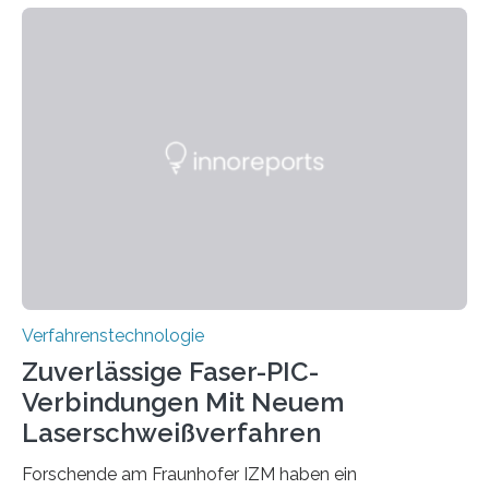
haben ein KI-gestütztes Modell entwickelt, mit dem
sich neue Rezepturen für Zement schneller entdecken
lassen – bei gleicher Materialqualität und einer
besseren CO₂-Bilanz. Mit infernalischen 1400 Grad
Celsius werden die Drehöfen in den Zementwerken
eingeheizt, um aus gemahlenem Kalkstein Klinker zu
brennen, der Grundstoff für baufertigen Zement. Wenig
überraschend: Solche Temperaturen…
Verfahrenstechnologie
Zuverlässige Faser-PIC-
Verbindungen Mit Neuem
Laserschweißverfahren
Forschende am Fraunhofer IZM haben ein