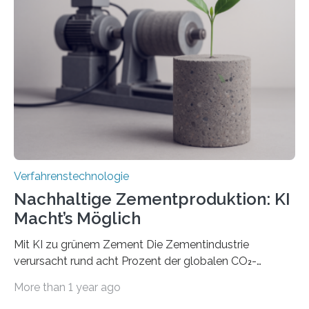
das gewünschte Muster und bringen es direkt auf die
Werkstückoberfläche. Das beschleunigt die
Bearbeitung deutlich und eröffnet neue Möglichkeiten
für Branchen wie die stahl- und metallverarbeitende
Industrie oder die Glasverarbeitung. Erste Tests…
Verfahrenstechnologie
Nachhaltige Zementproduktion: KI
Macht’s Möglich
Mit KI zu grünem Zement Die Zementindustrie
verursacht rund acht Prozent der globalen CO₂-
Emissionen – das ist mehr als der gesamte weltweite
More than 1 year ago
Flugverkehr. Forschende am Paul Scherrer Institut PSI