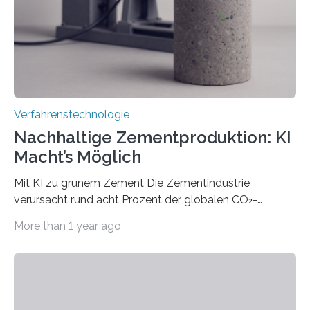
für Branchen wie die stahl- und metallverarbeitende
Industrie oder die Glasverarbeitung. Erste Tests…
Verfahrenstechnologie
Nachhaltige Zementproduktion: KI
Macht’s Möglich
Mit KI zu grünem Zement Die Zementindustrie
verursacht rund acht Prozent der globalen CO₂-
Emissionen – das ist mehr als der gesamte weltweite
More than 1 year ago
Flugverkehr. Forschende am Paul Scherrer Institut PSI
haben ein KI-gestütztes Modell entwickelt, mit dem
sich neue Rezepturen für Zement schneller entdecken
lassen – bei gleicher Materialqualität und einer
besseren CO₂-Bilanz. Mit infernalischen 1400 Grad