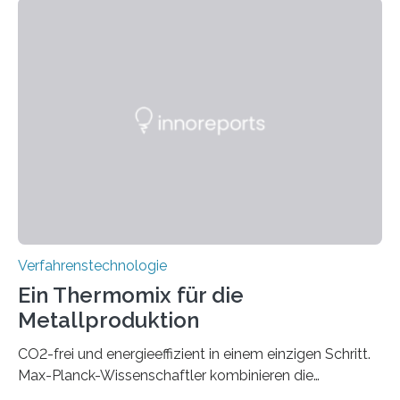
-269.15°C potenziell einsetzbar ist. Die Technologie
eröffnet durch eine direkte Quarz-Quarz-Verbindung
eine zuverlässigere, schnellere und preiswertere Faser-
PIC-Kopplung und revolutioniert so Anwendungen im
Bereich der Quantentechnologien. Eine
Tieftemperaturumgebung ist unerlässlich zur
Beobachtung von Quanteneffekten. Letztere können
einen enormen Vorteil für die Lebensqualität von
Menschen haben, so ist der Umgang mit Big Data…
Verfahrenstechnologie
Ein Thermomix für die
Metallproduktion
CO2-frei und energieeffizient in einem einzigen Schritt.
Max-Planck-Wissenschaftler kombinieren die
Gewinnung, Herstellung, Mischung und Verarbeitung