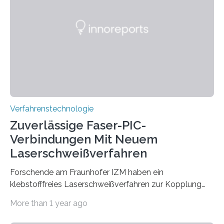
Celsius werden die Drehöfen in den Zementwerken
eingeheizt, um aus gemahlenem Kalkstein Klinker zu
brennen, der Grundstoff für baufertigen Zement. Wenig
überraschend: Solche Temperaturen…
Verfahrenstechnologie
Zuverlässige Faser-PIC-
Verbindungen Mit Neuem
Laserschweißverfahren
Forschende am Fraunhofer IZM haben ein
klebstofffreies Laserschweißverfahren zur Kopplung
photonisch integrierter Schaltkreise (PICs) mit
More than 1 year ago
optischen Glasfasern realisiert, welches auch in
kryogenen Umgebungen von bis zu vier Kelvin, also