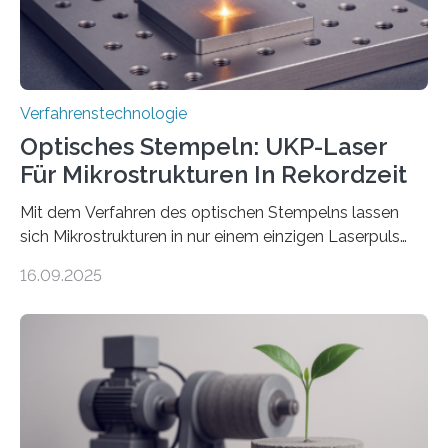
Verfahrenstechnologie
Optisches Stempeln: UKP-Laser
Für Mikrostrukturen In Rekordzeit
Mit dem Verfahren des optischen Stempelns lassen
sich Mikrostrukturen in nur einem einzigen Laserpuls
präzise und reproduzierbar erzeugen – ganz ohne
16.09.2025
zeitaufwändiges Abscannen der Fläche. Am Fraunhofer
ILT formen Forschende in Zusammenarbeit mit der
RWTH Aachen den Strahl eines Ultrakurzpulslasers
mithilfe eines Spatial Light Modulators (SLM) exakt in
das gewünschte Muster und bringen es direkt auf die
Werkstückoberfläche. Das beschleunigt die
Bearbeitung deutlich und eröffnet neue Möglichkeiten