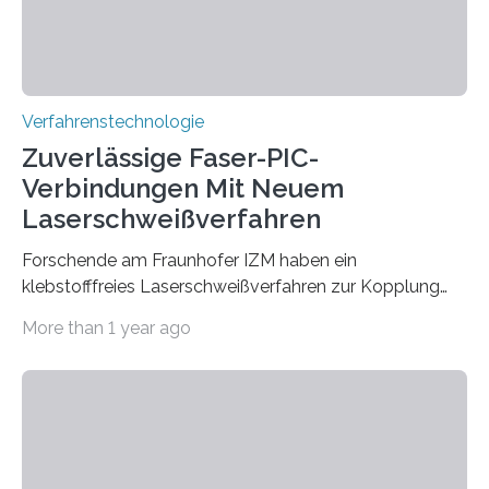
Verfahrenstechnologie
Zuverlässige Faser-PIC-
Verbindungen Mit Neuem
Laserschweißverfahren
Forschende am Fraunhofer IZM haben ein
klebstofffreies Laserschweißverfahren zur Kopplung
photonisch integrierter Schaltkreise (PICs) mit
More than 1 year ago
optischen Glasfasern realisiert, welches auch in
kryogenen Umgebungen von bis zu vier Kelvin, also
-269.15°C potenziell einsetzbar ist. Die Technologie
eröffnet durch eine direkte Quarz-Quarz-Verbindung
eine zuverlässigere, schnellere und preiswertere Faser-
PIC-Kopplung und revolutioniert so Anwendungen im