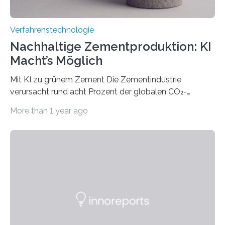
Verfahrenstechnologie
Nachhaltige Zementproduktion: KI
Macht’s Möglich
Mit KI zu grünem Zement Die Zementindustrie
verursacht rund acht Prozent der globalen CO₂-
Emissionen – das ist mehr als der gesamte weltweite
More than 1 year ago
Flugverkehr. Forschende am Paul Scherrer Institut PSI
haben ein KI-gestütztes Modell entwickelt, mit dem
sich neue Rezepturen für Zement schneller entdecken
lassen – bei gleicher Materialqualität und einer
besseren CO₂-Bilanz. Mit infernalischen 1400 Grad
Celsius werden die Drehöfen in den Zementwerken
eingeheizt, um aus gemahlenem Kalkstein Klinker zu
brennen, der Grundstoff für baufertigen Zement. Wenig
überraschend: Solche Temperaturen…