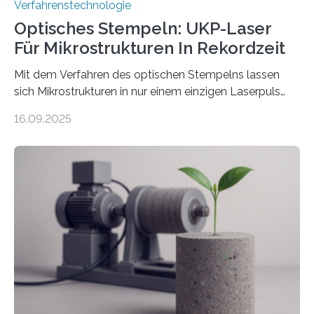
Verfahrenstechnologie
Optisches Stempeln: UKP-Laser
Für Mikrostrukturen In Rekordzeit
Mit dem Verfahren des optischen Stempelns lassen
sich Mikrostrukturen in nur einem einzigen Laserpuls
präzise und reproduzierbar erzeugen – ganz ohne
16.09.2025
zeitaufwändiges Abscannen der Fläche. Am Fraunhofer
ILT formen Forschende in Zusammenarbeit mit der
RWTH Aachen den Strahl eines Ultrakurzpulslasers
mithilfe eines Spatial Light Modulators (SLM) exakt in
das gewünschte Muster und bringen es direkt auf die
Werkstückoberfläche. Das beschleunigt die
Bearbeitung deutlich und eröffnet neue Möglichkeiten
für Branchen wie die stahl- und metallverarbeitende
Industrie oder die Glasverarbeitung. Erste Tests…