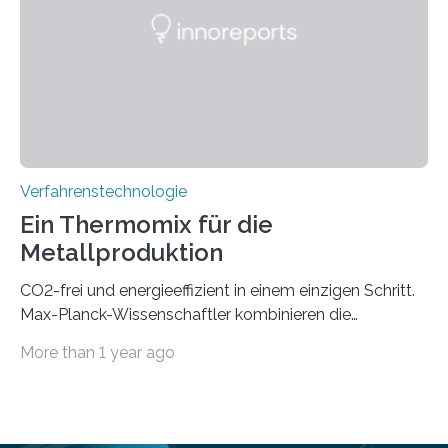
Bereich der Quantentechnologien. Eine
Tieftemperaturumgebung ist unerlässlich zur
Beobachtung von Quanteneffekten. Letztere können
einen enormen Vorteil für die Lebensqualität von
Menschen haben, so ist der Umgang mit Big Data…
Verfahrenstechnologie
Ein Thermomix für die
Metallproduktion
CO2-frei und energieeffizient in einem einzigen Schritt.
Max-Planck-Wissenschaftler kombinieren die
Gewinnung, Herstellung, Mischung und Verarbeitung
More than 1 year ago
von Metallen und Legierungen in einem einzigen,
umweltfreundlichen Schritt. Ihre Ergebnisse sind jetzt in
der Zeitschrift Nature veröffentlicht. Die Produktion von
jährlich etwa zwei Milliarden Tonnen Metalle ist für 10%