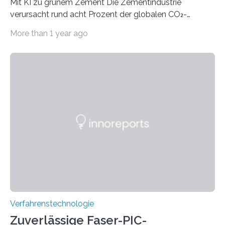
Mit KI zu grünem Zement Die Zementindustrie
verursacht rund acht Prozent der globalen CO₂-
Emissionen – das ist mehr als der gesamte weltweite
More than 1 year ago
Flugverkehr. Forschende am Paul Scherrer Institut PSI
haben ein KI-gestütztes Modell entwickelt, mit dem
sich neue Rezepturen für Zement schneller entdecken
lassen – bei gleicher Materialqualität und einer
besseren CO₂-Bilanz. Mit infernalischen 1400 Grad
Celsius werden die Drehöfen in den Zementwerken
eingeheizt, um aus gemahlenem Kalkstein Klinker zu
brennen, der Grundstoff für baufertigen Zement. Wenig
überraschend: Solche Temperaturen…
Verfahrenstechnologie
Zuverlässige Faser-PIC-