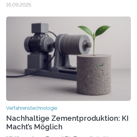
präzise und reproduzierbar erzeugen – ganz ohne
16.09.2025
zeitaufwändiges Abscannen der Fläche. Am Fraunhofer
ILT formen Forschende in Zusammenarbeit mit der
RWTH Aachen den Strahl eines Ultrakurzpulslasers
mithilfe eines Spatial Light Modulators (SLM) exakt in
das gewünschte Muster und bringen es direkt auf die
Werkstückoberfläche. Das beschleunigt die
Bearbeitung deutlich und eröffnet neue Möglichkeiten
für Branchen wie die stahl- und metallverarbeitende
Industrie oder die Glasverarbeitung. Erste Tests…
Verfahrenstechnologie
Nachhaltige Zementproduktion: KI
Macht’s Möglich