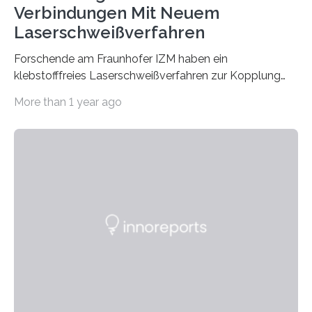
Verbindungen Mit Neuem
Laserschweißverfahren
Forschende am Fraunhofer IZM haben ein
klebstofffreies Laserschweißverfahren zur Kopplung
photonisch integrierter Schaltkreise (PICs) mit
More than 1 year ago
optischen Glasfasern realisiert, welches auch in
kryogenen Umgebungen von bis zu vier Kelvin, also
-269.15°C potenziell einsetzbar ist. Die Technologie
eröffnet durch eine direkte Quarz-Quarz-Verbindung
eine zuverlässigere, schnellere und preiswertere Faser-
PIC-Kopplung und revolutioniert so Anwendungen im
Bereich der Quantentechnologien. Eine
Tieftemperaturumgebung ist unerlässlich zur
Beobachtung von Quanteneffekten. Letztere können
einen enormen Vorteil für die Lebensqualität von
Menschen haben, so ist der Umgang mit Big Data…