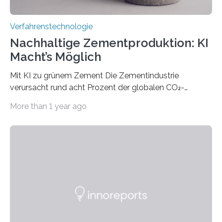
Verfahrenstechnologie
Nachhaltige Zementproduktion: KI
Macht’s Möglich
Mit KI zu grünem Zement Die Zementindustrie
verursacht rund acht Prozent der globalen CO₂-
Emissionen – das ist mehr als der gesamte weltweite
More than 1 year ago
Flugverkehr. Forschende am Paul Scherrer Institut PSI
haben ein KI-gestütztes Modell entwickelt, mit dem
sich neue Rezepturen für Zement schneller entdecken
lassen – bei gleicher Materialqualität und einer
besseren CO₂-Bilanz. Mit infernalischen 1400 Grad
Celsius werden die Drehöfen in den Zementwerken
eingeheizt, um aus gemahlenem Kalkstein Klinker zu
brennen, der Grundstoff für baufertigen Zement. Wenig
überraschend: Solche Temperaturen…