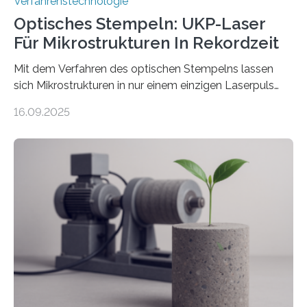
Verfahrenstechnologie
Optisches Stempeln: UKP-Laser
Für Mikrostrukturen In Rekordzeit
Mit dem Verfahren des optischen Stempelns lassen
sich Mikrostrukturen in nur einem einzigen Laserpuls
präzise und reproduzierbar erzeugen – ganz ohne
16.09.2025
zeitaufwändiges Abscannen der Fläche. Am Fraunhofer
ILT formen Forschende in Zusammenarbeit mit der
RWTH Aachen den Strahl eines Ultrakurzpulslasers
mithilfe eines Spatial Light Modulators (SLM) exakt in
das gewünschte Muster und bringen es direkt auf die
Werkstückoberfläche. Das beschleunigt die
Bearbeitung deutlich und eröffnet neue Möglichkeiten
für Branchen wie die stahl- und metallverarbeitende
Industrie oder die Glasverarbeitung. Erste Tests…