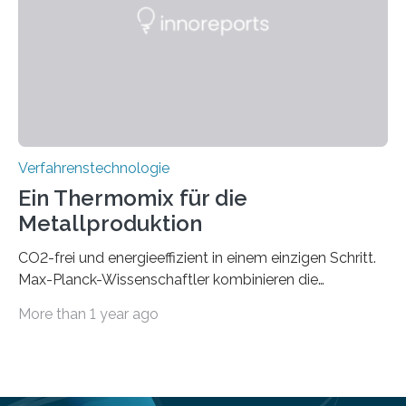
Bereich der Quantentechnologien. Eine
Tieftemperaturumgebung ist unerlässlich zur
Beobachtung von Quanteneffekten. Letztere können
einen enormen Vorteil für die Lebensqualität von
Menschen haben, so ist der Umgang mit Big Data…
Verfahrenstechnologie
Ein Thermomix für die
Metallproduktion
CO2-frei und energieeffizient in einem einzigen Schritt.
Max-Planck-Wissenschaftler kombinieren die
Gewinnung, Herstellung, Mischung und Verarbeitung
More than 1 year ago
von Metallen und Legierungen in einem einzigen,
umweltfreundlichen Schritt. Ihre Ergebnisse sind jetzt in
der Zeitschrift Nature veröffentlicht. Die Produktion von
jährlich etwa zwei Milliarden Tonnen Metalle ist für 10%