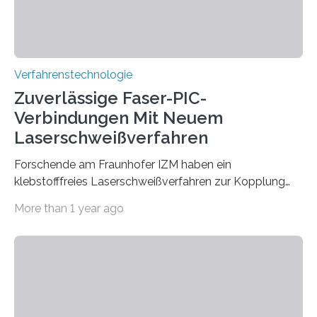
Verfahrenstechnologie
Zuverlässige Faser-PIC-
Verbindungen Mit Neuem
Laserschweißverfahren
Forschende am Fraunhofer IZM haben ein
klebstofffreies Laserschweißverfahren zur Kopplung
photonisch integrierter Schaltkreise (PICs) mit
More than 1 year ago
optischen Glasfasern realisiert, welches auch in
kryogenen Umgebungen von bis zu vier Kelvin, also
-269.15°C potenziell einsetzbar ist. Die Technologie
eröffnet durch eine direkte Quarz-Quarz-Verbindung
eine zuverlässigere, schnellere und preiswertere Faser-
PIC-Kopplung und revolutioniert so Anwendungen im