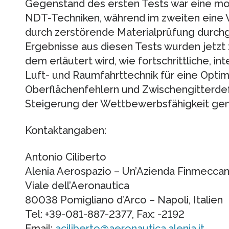
Gegenstand des ersten Tests war eine mo
NDT-Techniken, während im zweiten eine 
durch zerstörende Materialprüfung durchg
Ergebnisse aus diesen Tests wurden jetzt z
dem erläutert wird, wie fortschrittliche, i
Luft- und Raumfahrttechnik für eine Optim
Oberflächenfehlern und Zwischengitterde
Steigerung der Wettbewerbsfähigkeit gen
Kontaktangaben:
Antonio Ciliberto
Alenia Aerospazio – Un’Azienda Finmeccan
Viale dell’Aeronautica
80038 Pomigliano d’Arco – Napoli, Italien
Tel: +39-081-887-2377, Fax: -2192
Email:
aciliberto@aeronautica.alenia.it