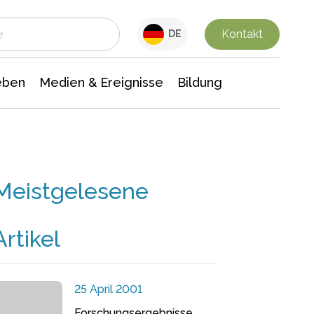
 Leben
Medien & Ereignisse
Interdisziplinäre Forschung
Veranstaltungsnachrichten
n Chemie
Gesellschaftswissenschaften
Kontakt
DE
eben
Medien & Ereignisse
Bildung
Meistgelesene
Artikel
25 April 2001
Forschungsergebnisse