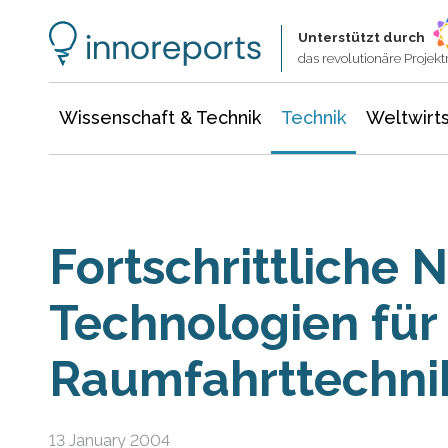
Wissenschaft & Technik
Informationstechnologie
Energie & Elektrotechnik
Unterstützt durch
das revolutionäre Proje
Wissenschaft & Technik
Technik
Weltwirts
Fortschrittliche 
Technologien für
Raumfahrttechni
13 January 2004