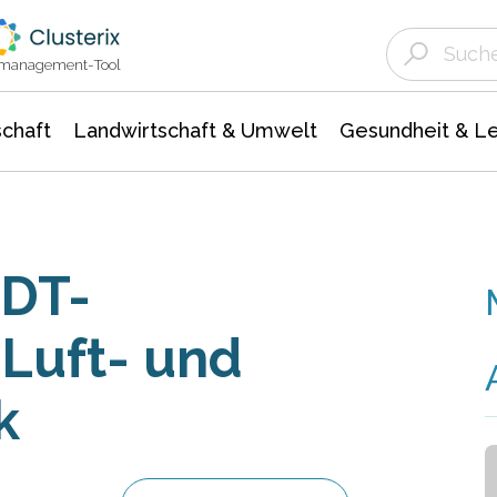
Landwirtschaft & Umwelt
Gesundheit &
Agrar- Forstwissenschaften
Unternehmensmeldungen
Biowissenschafte
Ökologie Umwelt- Naturschutz
ktmanagement-Tool
chaft
Landwirtschaft & Umwelt
Gesundheit & L
NDT-
 Luft- und
k