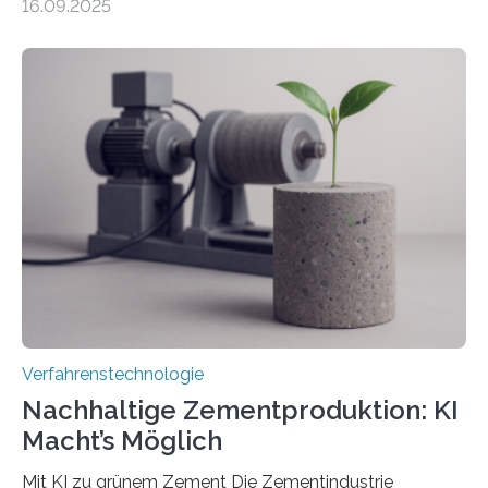
16.09.2025
zeitaufwändiges Abscannen der Fläche. Am Fraunhofer
ILT formen Forschende in Zusammenarbeit mit der
RWTH Aachen den Strahl eines Ultrakurzpulslasers
mithilfe eines Spatial Light Modulators (SLM) exakt in
das gewünschte Muster und bringen es direkt auf die
Werkstückoberfläche. Das beschleunigt die
Bearbeitung deutlich und eröffnet neue Möglichkeiten
für Branchen wie die stahl- und metallverarbeitende
Industrie oder die Glasverarbeitung. Erste Tests…
Verfahrenstechnologie
Nachhaltige Zementproduktion: KI
Macht’s Möglich
Mit KI zu grünem Zement Die Zementindustrie