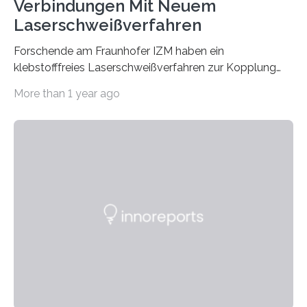
Verbindungen Mit Neuem
Laserschweißverfahren
Forschende am Fraunhofer IZM haben ein
klebstofffreies Laserschweißverfahren zur Kopplung
photonisch integrierter Schaltkreise (PICs) mit
More than 1 year ago
optischen Glasfasern realisiert, welches auch in
kryogenen Umgebungen von bis zu vier Kelvin, also
-269.15°C potenziell einsetzbar ist. Die Technologie
eröffnet durch eine direkte Quarz-Quarz-Verbindung
eine zuverlässigere, schnellere und preiswertere Faser-
PIC-Kopplung und revolutioniert so Anwendungen im
Bereich der Quantentechnologien. Eine
Tieftemperaturumgebung ist unerlässlich zur
Beobachtung von Quanteneffekten. Letztere können
einen enormen Vorteil für die Lebensqualität von
Menschen haben, so ist der Umgang mit Big Data…