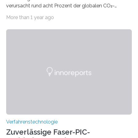
verursacht rund acht Prozent der globalen CO₂-
Emissionen – das ist mehr als der gesamte weltweite
More than 1 year ago
Flugverkehr. Forschende am Paul Scherrer Institut PSI
haben ein KI-gestütztes Modell entwickelt, mit dem
sich neue Rezepturen für Zement schneller entdecken
lassen – bei gleicher Materialqualität und einer
besseren CO₂-Bilanz. Mit infernalischen 1400 Grad
Celsius werden die Drehöfen in den Zementwerken
eingeheizt, um aus gemahlenem Kalkstein Klinker zu
brennen, der Grundstoff für baufertigen Zement. Wenig
überraschend: Solche Temperaturen…
Verfahrenstechnologie
Zuverlässige Faser-PIC-