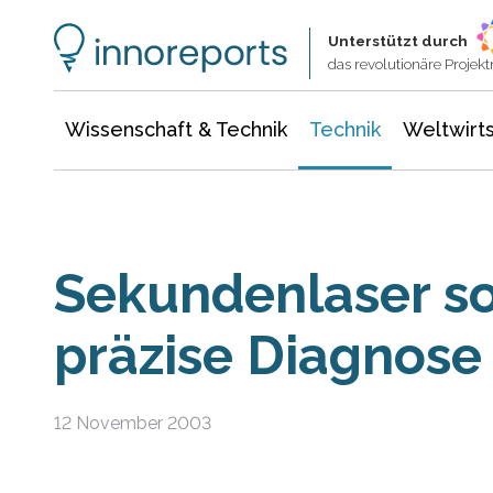
Wissenschaft & Technik
Informationstechnologie
Energie & Elektrotechnik
Unterstützt durch
das revolutionäre Proje
Wissenschaft & Technik
Technik
Weltwirts
Sekundenlaser so
präzise Diagnose
12 November 2003