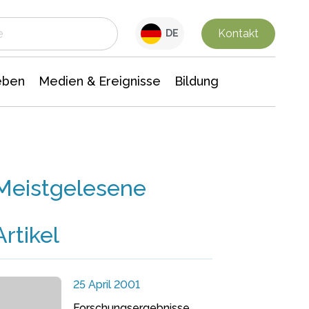
 Leben
Medien & Ereignisse
Interdisziplinäre Forschung
Veranstaltungsnachrichten
n Chemie
Gesellschaftswissenschaften
Kontakt
DE
eben
Medien & Ereignisse
Bildung
Meistgelesene
Artikel
25 April 2001
Forschungsergebnisse