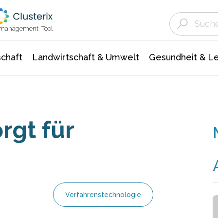
Landwirtschaft & Umwelt
Gesundheit &
Agrar- Forstwissenschaften
Unternehmensmeldungen
Biowissenschafte
Ökologie Umwelt- Naturschutz
ktmanagement-Tool
chaft
Landwirtschaft & Umwelt
Gesundheit & L
rgt für
Verfahrenstechnologie