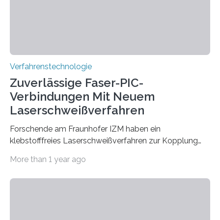
Verfahrenstechnologie
Zuverlässige Faser-PIC-
Verbindungen Mit Neuem
Laserschweißverfahren
Forschende am Fraunhofer IZM haben ein
klebstofffreies Laserschweißverfahren zur Kopplung
photonisch integrierter Schaltkreise (PICs) mit
More than 1 year ago
optischen Glasfasern realisiert, welches auch in
kryogenen Umgebungen von bis zu vier Kelvin, also
-269.15°C potenziell einsetzbar ist. Die Technologie
eröffnet durch eine direkte Quarz-Quarz-Verbindung
eine zuverlässigere, schnellere und preiswertere Faser-