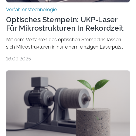
Verfahrenstechnologie
Optisches Stempeln: UKP-Laser
Für Mikrostrukturen In Rekordzeit
Mit dem Verfahren des optischen Stempelns lassen
sich Mikrostrukturen in nur einem einzigen Laserpuls
präzise und reproduzierbar erzeugen – ganz ohne
16.09.2025
zeitaufwändiges Abscannen der Fläche. Am Fraunhofer
ILT formen Forschende in Zusammenarbeit mit der
RWTH Aachen den Strahl eines Ultrakurzpulslasers
mithilfe eines Spatial Light Modulators (SLM) exakt in
das gewünschte Muster und bringen es direkt auf die
Werkstückoberfläche. Das beschleunigt die
Bearbeitung deutlich und eröffnet neue Möglichkeiten
für Branchen wie die stahl- und metallverarbeitende
Industrie oder die Glasverarbeitung. Erste Tests…