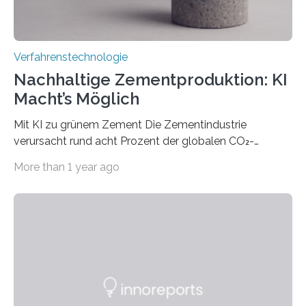
Verfahrenstechnologie
Nachhaltige Zementproduktion: KI
Macht’s Möglich
Mit KI zu grünem Zement Die Zementindustrie
verursacht rund acht Prozent der globalen CO₂-
Emissionen – das ist mehr als der gesamte weltweite
More than 1 year ago
Flugverkehr. Forschende am Paul Scherrer Institut PSI
haben ein KI-gestütztes Modell entwickelt, mit dem
sich neue Rezepturen für Zement schneller entdecken
lassen – bei gleicher Materialqualität und einer
besseren CO₂-Bilanz. Mit infernalischen 1400 Grad
Celsius werden die Drehöfen in den Zementwerken
eingeheizt, um aus gemahlenem Kalkstein Klinker zu
brennen, der Grundstoff für baufertigen Zement. Wenig
überraschend: Solche Temperaturen…