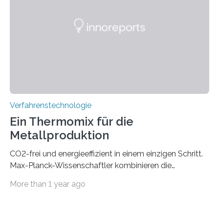
PIC-Kopplung und revolutioniert so Anwendungen im
Bereich der Quantentechnologien. Eine
Tieftemperaturumgebung ist unerlässlich zur
Beobachtung von Quanteneffekten. Letztere können
einen enormen Vorteil für die Lebensqualität von
Menschen haben, so ist der Umgang mit Big Data…
Verfahrenstechnologie
Ein Thermomix für die
Metallproduktion
CO2-frei und energieeffizient in einem einzigen Schritt.
Max-Planck-Wissenschaftler kombinieren die
Gewinnung, Herstellung, Mischung und Verarbeitung
More than 1 year ago
von Metallen und Legierungen in einem einzigen,
umweltfreundlichen Schritt. Ihre Ergebnisse sind jetzt in
der Zeitschrift Nature veröffentlicht. Die Produktion von