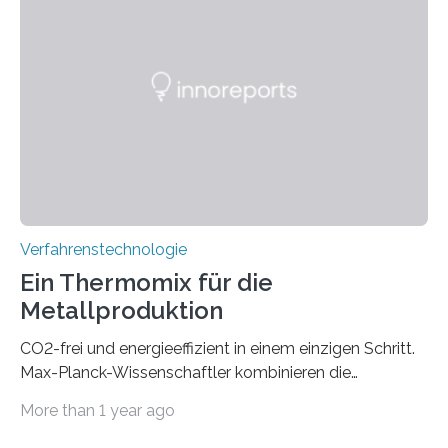
eine zuverlässigere, schnellere und preiswertere Faser-
PIC-Kopplung und revolutioniert so Anwendungen im
Bereich der Quantentechnologien. Eine
Tieftemperaturumgebung ist unerlässlich zur
Beobachtung von Quanteneffekten. Letztere können
einen enormen Vorteil für die Lebensqualität von
Menschen haben, so ist der Umgang mit Big Data…
Verfahrenstechnologie
Ein Thermomix für die
Metallproduktion
CO2-frei und energieeffizient in einem einzigen Schritt.
Max-Planck-Wissenschaftler kombinieren die
Gewinnung, Herstellung, Mischung und Verarbeitung
More than 1 year ago
von Metallen und Legierungen in einem einzigen,
umweltfreundlichen Schritt. Ihre Ergebnisse sind jetzt in