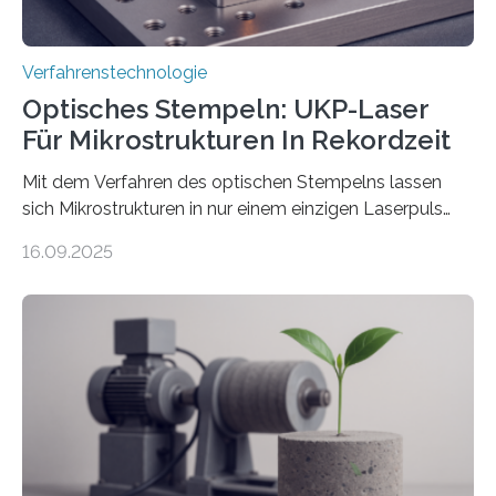
Verfahrenstechnologie
Optisches Stempeln: UKP-Laser
Für Mikrostrukturen In Rekordzeit
Mit dem Verfahren des optischen Stempelns lassen
sich Mikrostrukturen in nur einem einzigen Laserpuls
präzise und reproduzierbar erzeugen – ganz ohne
16.09.2025
zeitaufwändiges Abscannen der Fläche. Am Fraunhofer
ILT formen Forschende in Zusammenarbeit mit der
RWTH Aachen den Strahl eines Ultrakurzpulslasers
mithilfe eines Spatial Light Modulators (SLM) exakt in
das gewünschte Muster und bringen es direkt auf die
Werkstückoberfläche. Das beschleunigt die
Bearbeitung deutlich und eröffnet neue Möglichkeiten
für Branchen wie die stahl- und metallverarbeitende
Industrie oder die Glasverarbeitung. Erste Tests…