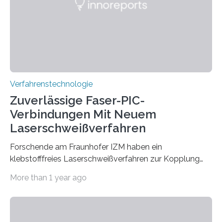
brennen, der Grundstoff für baufertigen Zement. Wenig
überraschend: Solche Temperaturen…
Verfahrenstechnologie
Zuverlässige Faser-PIC-
Verbindungen Mit Neuem
Laserschweißverfahren
Forschende am Fraunhofer IZM haben ein
klebstofffreies Laserschweißverfahren zur Kopplung
photonisch integrierter Schaltkreise (PICs) mit
More than 1 year ago
optischen Glasfasern realisiert, welches auch in
kryogenen Umgebungen von bis zu vier Kelvin, also
-269.15°C potenziell einsetzbar ist. Die Technologie
eröffnet durch eine direkte Quarz-Quarz-Verbindung