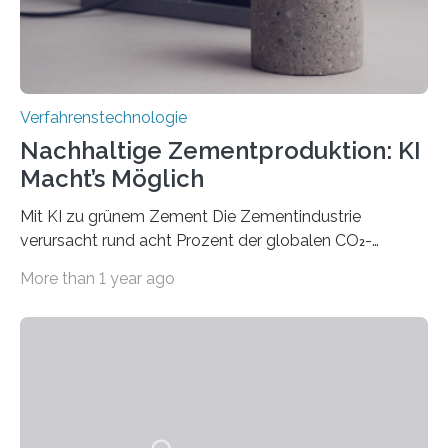
Verfahrenstechnologie
Nachhaltige Zementproduktion: KI
Macht’s Möglich
Mit KI zu grünem Zement Die Zementindustrie
verursacht rund acht Prozent der globalen CO₂-
Emissionen – das ist mehr als der gesamte weltweite
More than 1 year ago
Flugverkehr. Forschende am Paul Scherrer Institut PSI
haben ein KI-gestütztes Modell entwickelt, mit dem
sich neue Rezepturen für Zement schneller entdecken
lassen – bei gleicher Materialqualität und einer
besseren CO₂-Bilanz. Mit infernalischen 1400 Grad
Celsius werden die Drehöfen in den Zementwerken
eingeheizt, um aus gemahlenem Kalkstein Klinker zu