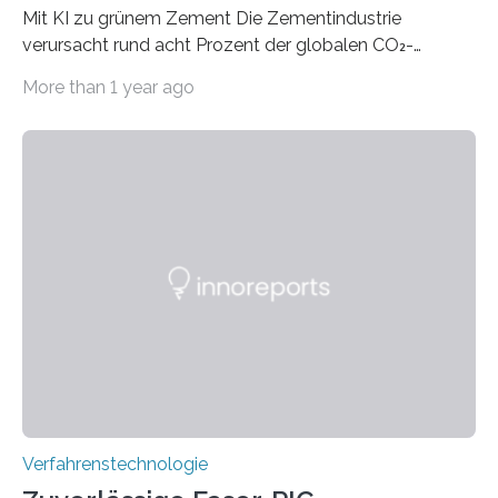
Mit KI zu grünem Zement Die Zementindustrie
verursacht rund acht Prozent der globalen CO₂-
Emissionen – das ist mehr als der gesamte weltweite
More than 1 year ago
Flugverkehr. Forschende am Paul Scherrer Institut PSI
haben ein KI-gestütztes Modell entwickelt, mit dem
sich neue Rezepturen für Zement schneller entdecken
lassen – bei gleicher Materialqualität und einer
besseren CO₂-Bilanz. Mit infernalischen 1400 Grad
Celsius werden die Drehöfen in den Zementwerken
eingeheizt, um aus gemahlenem Kalkstein Klinker zu
brennen, der Grundstoff für baufertigen Zement. Wenig
überraschend: Solche Temperaturen…
Verfahrenstechnologie