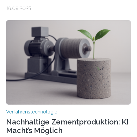
präzise und reproduzierbar erzeugen – ganz ohne
16.09.2025
zeitaufwändiges Abscannen der Fläche. Am Fraunhofer
ILT formen Forschende in Zusammenarbeit mit der
RWTH Aachen den Strahl eines Ultrakurzpulslasers
mithilfe eines Spatial Light Modulators (SLM) exakt in
das gewünschte Muster und bringen es direkt auf die
Werkstückoberfläche. Das beschleunigt die
Bearbeitung deutlich und eröffnet neue Möglichkeiten
für Branchen wie die stahl- und metallverarbeitende
Industrie oder die Glasverarbeitung. Erste Tests…
Verfahrenstechnologie
Nachhaltige Zementproduktion: KI
Macht’s Möglich