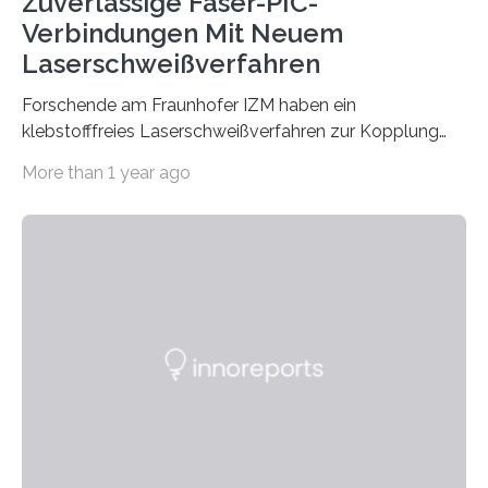
Zuverlässige Faser-PIC-
Verbindungen Mit Neuem
Laserschweißverfahren
Forschende am Fraunhofer IZM haben ein
klebstofffreies Laserschweißverfahren zur Kopplung
photonisch integrierter Schaltkreise (PICs) mit
More than 1 year ago
optischen Glasfasern realisiert, welches auch in
kryogenen Umgebungen von bis zu vier Kelvin, also
-269.15°C potenziell einsetzbar ist. Die Technologie
eröffnet durch eine direkte Quarz-Quarz-Verbindung
eine zuverlässigere, schnellere und preiswertere Faser-
PIC-Kopplung und revolutioniert so Anwendungen im
Bereich der Quantentechnologien. Eine
Tieftemperaturumgebung ist unerlässlich zur
Beobachtung von Quanteneffekten. Letztere können
einen enormen Vorteil für die Lebensqualität von
Menschen haben, so ist der Umgang mit Big Data…