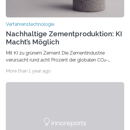
Verfahrenstechnologie
Nachhaltige Zementproduktion: KI
Macht’s Möglich
Mit KI zu grünem Zement Die Zementindustrie
verursacht rund acht Prozent der globalen CO₂-
Emissionen – das ist mehr als der gesamte weltweite
More than 1 year ago
Flugverkehr. Forschende am Paul Scherrer Institut PSI
haben ein KI-gestütztes Modell entwickelt, mit dem
sich neue Rezepturen für Zement schneller entdecken
lassen – bei gleicher Materialqualität und einer
besseren CO₂-Bilanz. Mit infernalischen 1400 Grad
Celsius werden die Drehöfen in den Zementwerken
eingeheizt, um aus gemahlenem Kalkstein Klinker zu
brennen, der Grundstoff für baufertigen Zement. Wenig
überraschend: Solche Temperaturen…