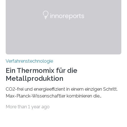
PIC-Kopplung und revolutioniert so Anwendungen im
Bereich der Quantentechnologien. Eine
Tieftemperaturumgebung ist unerlässlich zur
Beobachtung von Quanteneffekten. Letztere können
einen enormen Vorteil für die Lebensqualität von
Menschen haben, so ist der Umgang mit Big Data…
Verfahrenstechnologie
Ein Thermomix für die
Metallproduktion
CO2-frei und energieeffizient in einem einzigen Schritt.
Max-Planck-Wissenschaftler kombinieren die
Gewinnung, Herstellung, Mischung und Verarbeitung
More than 1 year ago
von Metallen und Legierungen in einem einzigen,
umweltfreundlichen Schritt. Ihre Ergebnisse sind jetzt in
der Zeitschrift Nature veröffentlicht. Die Produktion von