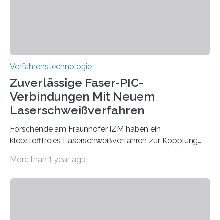
Verfahrenstechnologie
Zuverlässige Faser-PIC-
Verbindungen Mit Neuem
Laserschweißverfahren
Forschende am Fraunhofer IZM haben ein
klebstofffreies Laserschweißverfahren zur Kopplung
photonisch integrierter Schaltkreise (PICs) mit
More than 1 year ago
optischen Glasfasern realisiert, welches auch in
kryogenen Umgebungen von bis zu vier Kelvin, also
-269.15°C potenziell einsetzbar ist. Die Technologie
eröffnet durch eine direkte Quarz-Quarz-Verbindung
eine zuverlässigere, schnellere und preiswertere Faser-