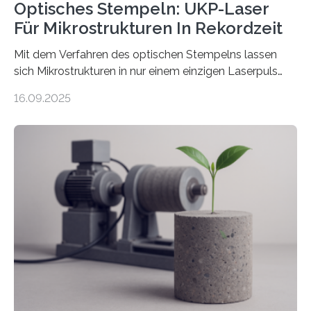
Optisches Stempeln: UKP-Laser
Für Mikrostrukturen In Rekordzeit
Mit dem Verfahren des optischen Stempelns lassen
sich Mikrostrukturen in nur einem einzigen Laserpuls
präzise und reproduzierbar erzeugen – ganz ohne
16.09.2025
zeitaufwändiges Abscannen der Fläche. Am Fraunhofer
ILT formen Forschende in Zusammenarbeit mit der
RWTH Aachen den Strahl eines Ultrakurzpulslasers
mithilfe eines Spatial Light Modulators (SLM) exakt in
das gewünschte Muster und bringen es direkt auf die
Werkstückoberfläche. Das beschleunigt die
Bearbeitung deutlich und eröffnet neue Möglichkeiten
für Branchen wie die stahl- und metallverarbeitende
Industrie oder die Glasverarbeitung. Erste Tests…