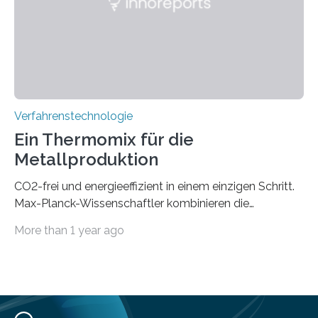
Tieftemperaturumgebung ist unerlässlich zur
Beobachtung von Quanteneffekten. Letztere können
einen enormen Vorteil für die Lebensqualität von
Menschen haben, so ist der Umgang mit Big Data…
Verfahrenstechnologie
Ein Thermomix für die
Metallproduktion
CO2-frei und energieeffizient in einem einzigen Schritt.
Max-Planck-Wissenschaftler kombinieren die
Gewinnung, Herstellung, Mischung und Verarbeitung
More than 1 year ago
von Metallen und Legierungen in einem einzigen,
umweltfreundlichen Schritt. Ihre Ergebnisse sind jetzt in
der Zeitschrift Nature veröffentlicht. Die Produktion von
jährlich etwa zwei Milliarden Tonnen Metalle ist für 10%
der globalen CO2-Emissionen verantwortlich. Allein um