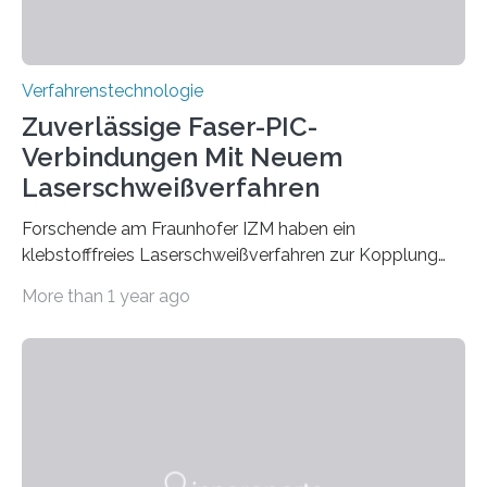
Verfahrenstechnologie
Zuverlässige Faser-PIC-
Verbindungen Mit Neuem
Laserschweißverfahren
Forschende am Fraunhofer IZM haben ein
klebstofffreies Laserschweißverfahren zur Kopplung
photonisch integrierter Schaltkreise (PICs) mit
More than 1 year ago
optischen Glasfasern realisiert, welches auch in
kryogenen Umgebungen von bis zu vier Kelvin, also
-269.15°C potenziell einsetzbar ist. Die Technologie
eröffnet durch eine direkte Quarz-Quarz-Verbindung
eine zuverlässigere, schnellere und preiswertere Faser-
PIC-Kopplung und revolutioniert so Anwendungen im
Bereich der Quantentechnologien. Eine