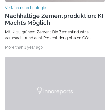
Verfahrenstechnologie
Nachhaltige Zementproduktion: KI
Macht’s Möglich
Mit KI zu grünem Zement Die Zementindustrie
verursacht rund acht Prozent der globalen CO₂-
Emissionen – das ist mehr als der gesamte weltweite
More than 1 year ago
Flugverkehr. Forschende am Paul Scherrer Institut PSI
haben ein KI-gestütztes Modell entwickelt, mit dem
sich neue Rezepturen für Zement schneller entdecken
lassen – bei gleicher Materialqualität und einer
besseren CO₂-Bilanz. Mit infernalischen 1400 Grad
Celsius werden die Drehöfen in den Zementwerken
eingeheizt, um aus gemahlenem Kalkstein Klinker zu
brennen, der Grundstoff für baufertigen Zement. Wenig
überraschend: Solche Temperaturen…