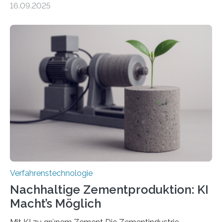
16.09.2025
zeitaufwändiges Abscannen der Fläche. Am Fraunhofer
ILT formen Forschende in Zusammenarbeit mit der
RWTH Aachen den Strahl eines Ultrakurzpulslasers
mithilfe eines Spatial Light Modulators (SLM) exakt in
das gewünschte Muster und bringen es direkt auf die
Werkstückoberfläche. Das beschleunigt die
Bearbeitung deutlich und eröffnet neue Möglichkeiten
für Branchen wie die stahl- und metallverarbeitende
Industrie oder die Glasverarbeitung. Erste Tests…
Verfahrenstechnologie
Nachhaltige Zementproduktion: KI
Macht’s Möglich