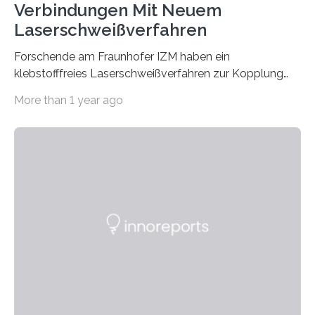
Verbindungen Mit Neuem
Laserschweißverfahren
Forschende am Fraunhofer IZM haben ein
klebstofffreies Laserschweißverfahren zur Kopplung
photonisch integrierter Schaltkreise (PICs) mit
More than 1 year ago
optischen Glasfasern realisiert, welches auch in
kryogenen Umgebungen von bis zu vier Kelvin, also
-269.15°C potenziell einsetzbar ist. Die Technologie
eröffnet durch eine direkte Quarz-Quarz-Verbindung
eine zuverlässigere, schnellere und preiswertere Faser-
PIC-Kopplung und revolutioniert so Anwendungen im
Bereich der Quantentechnologien. Eine
Tieftemperaturumgebung ist unerlässlich zur
Beobachtung von Quanteneffekten. Letztere können
einen enormen Vorteil für die Lebensqualität von
Menschen haben, so ist der Umgang mit Big Data…