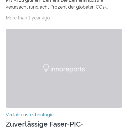
Mit KI zu grünem Zement Die Zementindustrie
verursacht rund acht Prozent der globalen CO₂-
Emissionen – das ist mehr als der gesamte weltweite
More than 1 year ago
Flugverkehr. Forschende am Paul Scherrer Institut PSI
haben ein KI-gestütztes Modell entwickelt, mit dem
sich neue Rezepturen für Zement schneller entdecken
lassen – bei gleicher Materialqualität und einer
besseren CO₂-Bilanz. Mit infernalischen 1400 Grad
Celsius werden die Drehöfen in den Zementwerken
eingeheizt, um aus gemahlenem Kalkstein Klinker zu
brennen, der Grundstoff für baufertigen Zement. Wenig
überraschend: Solche Temperaturen…
Verfahrenstechnologie
Zuverlässige Faser-PIC-