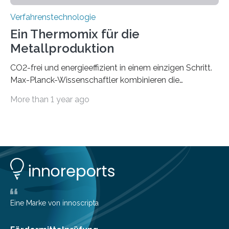
Verfahrenstechnologie
Ein Thermomix für die
Metallproduktion
CO2-frei und energieeffizient in einem einzigen Schritt.
Max-Planck-Wissenschaftler kombinieren die
Gewinnung, Herstellung, Mischung und Verarbeitung
More than 1 year ago
von Metallen und Legierungen in einem einzigen,
umweltfreundlichen Schritt. Ihre Ergebnisse sind jetzt in
der Zeitschrift Nature veröffentlicht. Die Produktion von
jährlich etwa zwei Milliarden Tonnen Metalle ist für 10%
der globalen CO2-Emissionen verantwortlich. Allein um
eine Tonne Eisen zu produzieren, werden zwei Tonnen
CO2 ausgestoßen. Bei der Produktion von einer Tonne
Nickel fallen sogar 14 Tonnen oder mehr CO2 an. Dabei
sind Eisen und…
Eine Marke von innoscripta