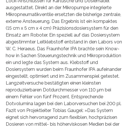
Lock-Anschlüssen für Kartusche und Dosiernadel
ausgestattet. Direkt an der Mikropumpe integrierte
Mikropneumatikventile ersetzten die bisherige zentrale,
externe Ansteuerung. Das Ergebnis ist ein kompaktes
(15 cm x 5 cm x 4 cm) Präzisionsdosiersystem für den
Einsatz am Roboter. Ein speziell auf das Dosiersystem
abgestimmter Leitklebstoff entstand in den Labors von
W. C. Heraeus. Das Fraunhofer IPA brachte sein Know-
how in Sachen Steuerungstechnik und Mikroproduktion
ein und legte das System aus. Klebstoff und
Dosiersystem wurden beim Fraunhofer IPA aufeinander
eingestellt, optimiert und im Zusammenspiel getestet.
Langzeitversuche bestätigten einen kleinsten
reproduzierbaren Dotdurchmesser von 110 µm bei
einem Fehler von fünf Prozent. Entsprechende
Dotvolumina lagen bei den Laborversuchen bei 200 pl.
Fazit von Projektleiter Tobias Gaugel: »Das System
eignet sich hervorragend zum flexiblen, hochpräzisen
Dosieren von mittel- bis höherviskosen Medien bei der