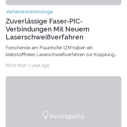
Verfahrenstechnologie
Zuverlässige Faser-PIC-
Verbindungen Mit Neuem
Laserschweißverfahren
Forschende am Fraunhofer IZM haben ein
klebstofffreies Laserschweißverfahren zur Kopplung
photonisch integrierter Schaltkreise (PICs) mit
More than 1 year ago
optischen Glasfasern realisiert, welches auch in
kryogenen Umgebungen von bis zu vier Kelvin, also
-269.15°C potenziell einsetzbar ist. Die Technologie
eröffnet durch eine direkte Quarz-Quarz-Verbindung
eine zuverlässigere, schnellere und preiswertere Faser-
PIC-Kopplung und revolutioniert so Anwendungen im
Bereich der Quantentechnologien. Eine
Tieftemperaturumgebung ist unerlässlich zur
Beobachtung von Quanteneffekten. Letztere können