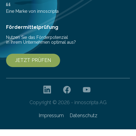
Nickel fallen sogar 14 Tonnen oder mehr CO2 an. Dabei
sind Eisen und…
Eine Marke von innoscripta
Fördermittelprüfung
Nutzen Sie das Förderpotenzial
in Ihrem Unternehmen optimal aus?
JETZT PRÜFEN
Copyright © 2026 - innoscripta AG
Impressum
Datenschutz