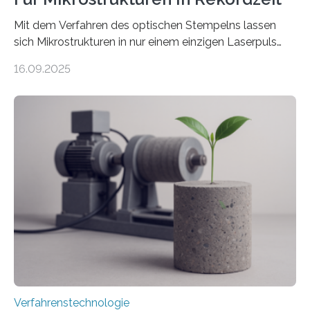
Mit dem Verfahren des optischen Stempelns lassen
sich Mikrostrukturen in nur einem einzigen Laserpuls
präzise und reproduzierbar erzeugen – ganz ohne
16.09.2025
zeitaufwändiges Abscannen der Fläche. Am Fraunhofer
ILT formen Forschende in Zusammenarbeit mit der
RWTH Aachen den Strahl eines Ultrakurzpulslasers
mithilfe eines Spatial Light Modulators (SLM) exakt in
das gewünschte Muster und bringen es direkt auf die
Werkstückoberfläche. Das beschleunigt die
Bearbeitung deutlich und eröffnet neue Möglichkeiten
für Branchen wie die stahl- und metallverarbeitende
Industrie oder die Glasverarbeitung. Erste Tests…
Verfahrenstechnologie