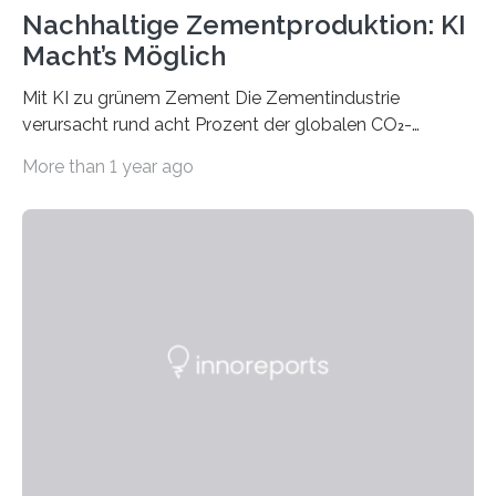
Nachhaltige Zementproduktion: KI
Macht’s Möglich
Mit KI zu grünem Zement Die Zementindustrie
verursacht rund acht Prozent der globalen CO₂-
Emissionen – das ist mehr als der gesamte weltweite
More than 1 year ago
Flugverkehr. Forschende am Paul Scherrer Institut PSI
haben ein KI-gestütztes Modell entwickelt, mit dem
sich neue Rezepturen für Zement schneller entdecken
lassen – bei gleicher Materialqualität und einer
besseren CO₂-Bilanz. Mit infernalischen 1400 Grad
Celsius werden die Drehöfen in den Zementwerken
eingeheizt, um aus gemahlenem Kalkstein Klinker zu
brennen, der Grundstoff für baufertigen Zement. Wenig
überraschend: Solche Temperaturen…