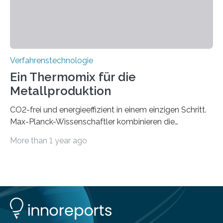
einen enormen Vorteil für die Lebensqualität von
Menschen haben, so ist der Umgang mit Big Data…
Verfahrenstechnologie
Ein Thermomix für die
Metallproduktion
CO2-frei und energieeffizient in einem einzigen Schritt.
Max-Planck-Wissenschaftler kombinieren die
Gewinnung, Herstellung, Mischung und Verarbeitung
More than 1 year ago
von Metallen und Legierungen in einem einzigen,
umweltfreundlichen Schritt. Ihre Ergebnisse sind jetzt in
der Zeitschrift Nature veröffentlicht. Die Produktion von
jährlich etwa zwei Milliarden Tonnen Metalle ist für 10%
der globalen CO2-Emissionen verantwortlich. Allein um
eine Tonne Eisen zu produzieren, werden zwei Tonnen
CO2 ausgestoßen. Bei der Produktion von einer Tonne