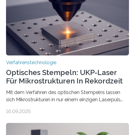
Verfahrenstechnologie
Optisches Stempeln: UKP-Laser
Für Mikrostrukturen In Rekordzeit
Mit dem Verfahren des optischen Stempelns lassen
sich Mikrostrukturen in nur einem einzigen Laserpuls
präzise und reproduzierbar erzeugen – ganz ohne
16.09.2025
zeitaufwändiges Abscannen der Fläche. Am Fraunhofer
ILT formen Forschende in Zusammenarbeit mit der
RWTH Aachen den Strahl eines Ultrakurzpulslasers