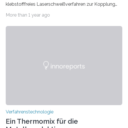
klebstofffreies Laserschweißverfahren zur Kopplung
photonisch integrierter Schaltkreise (PICs) mit
More than 1 year ago
optischen Glasfasern realisiert, welches auch in
kryogenen Umgebungen von bis zu vier Kelvin, also
-269.15°C potenziell einsetzbar ist. Die Technologie
eröffnet durch eine direkte Quarz-Quarz-Verbindung
eine zuverlässigere, schnellere und preiswertere Faser-
PIC-Kopplung und revolutioniert so Anwendungen im
Bereich der Quantentechnologien. Eine
Tieftemperaturumgebung ist unerlässlich zur
Beobachtung von Quanteneffekten. Letztere können
einen enormen Vorteil für die Lebensqualität von
Menschen haben, so ist der Umgang mit Big Data…
Verfahrenstechnologie
Ein Thermomix für die