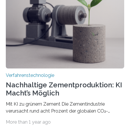
mithilfe eines Spatial Light Modulators (SLM) exakt in
das gewünschte Muster und bringen es direkt auf die
Werkstückoberfläche. Das beschleunigt die
Bearbeitung deutlich und eröffnet neue Möglichkeiten
für Branchen wie die stahl- und metallverarbeitende
Industrie oder die Glasverarbeitung. Erste Tests…
Verfahrenstechnologie
Nachhaltige Zementproduktion: KI
Macht’s Möglich
Mit KI zu grünem Zement Die Zementindustrie
verursacht rund acht Prozent der globalen CO₂-
Emissionen – das ist mehr als der gesamte weltweite
More than 1 year ago
Flugverkehr. Forschende am Paul Scherrer Institut PSI