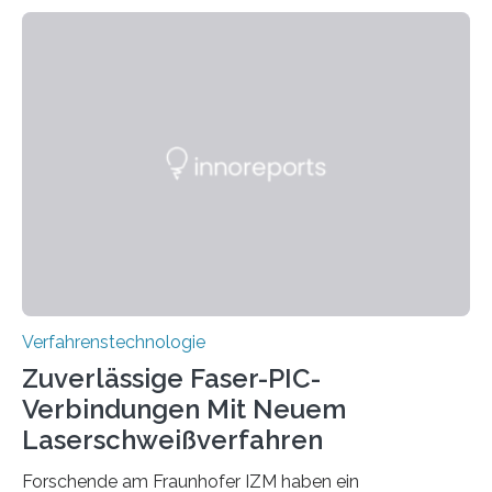
haben ein KI-gestütztes Modell entwickelt, mit dem
sich neue Rezepturen für Zement schneller entdecken
lassen – bei gleicher Materialqualität und einer
besseren CO₂-Bilanz. Mit infernalischen 1400 Grad
Celsius werden die Drehöfen in den Zementwerken
eingeheizt, um aus gemahlenem Kalkstein Klinker zu
brennen, der Grundstoff für baufertigen Zement. Wenig
überraschend: Solche Temperaturen…
Verfahrenstechnologie
Zuverlässige Faser-PIC-
Verbindungen Mit Neuem
Laserschweißverfahren
Forschende am Fraunhofer IZM haben ein