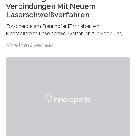
Verbindungen Mit Neuem
Laserschweißverfahren
Forschende am Fraunhofer IZM haben ein
klebstofffreies Laserschweißverfahren zur Kopplung
photonisch integrierter Schaltkreise (PICs) mit
More than 1 year ago
optischen Glasfasern realisiert, welches auch in
kryogenen Umgebungen von bis zu vier Kelvin, also
-269.15°C potenziell einsetzbar ist. Die Technologie
eröffnet durch eine direkte Quarz-Quarz-Verbindung
eine zuverlässigere, schnellere und preiswertere Faser-
PIC-Kopplung und revolutioniert so Anwendungen im
Bereich der Quantentechnologien. Eine
Tieftemperaturumgebung ist unerlässlich zur
Beobachtung von Quanteneffekten. Letztere können
einen enormen Vorteil für die Lebensqualität von
Menschen haben, so ist der Umgang mit Big Data…