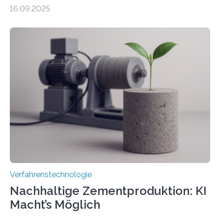
präzise und reproduzierbar erzeugen – ganz ohne
16.09.2025
zeitaufwändiges Abscannen der Fläche. Am Fraunhofer
ILT formen Forschende in Zusammenarbeit mit der
RWTH Aachen den Strahl eines Ultrakurzpulslasers
mithilfe eines Spatial Light Modulators (SLM) exakt in
das gewünschte Muster und bringen es direkt auf die
Werkstückoberfläche. Das beschleunigt die
Bearbeitung deutlich und eröffnet neue Möglichkeiten
für Branchen wie die stahl- und metallverarbeitende
Industrie oder die Glasverarbeitung. Erste Tests…
Verfahrenstechnologie
Nachhaltige Zementproduktion: KI
Macht’s Möglich