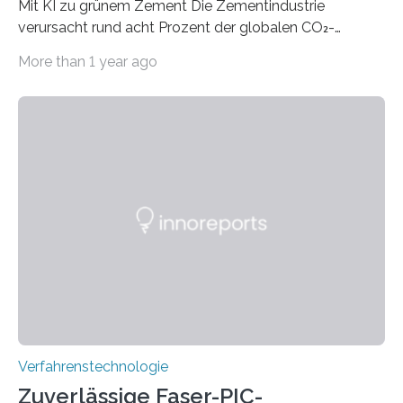
Mit KI zu grünem Zement Die Zementindustrie
verursacht rund acht Prozent der globalen CO₂-
Emissionen – das ist mehr als der gesamte weltweite
More than 1 year ago
Flugverkehr. Forschende am Paul Scherrer Institut PSI
haben ein KI-gestütztes Modell entwickelt, mit dem
sich neue Rezepturen für Zement schneller entdecken
lassen – bei gleicher Materialqualität und einer
besseren CO₂-Bilanz. Mit infernalischen 1400 Grad
Celsius werden die Drehöfen in den Zementwerken
eingeheizt, um aus gemahlenem Kalkstein Klinker zu
brennen, der Grundstoff für baufertigen Zement. Wenig
überraschend: Solche Temperaturen…
Verfahrenstechnologie
Zuverlässige Faser-PIC-