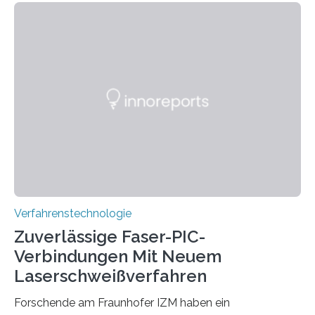
sich neue Rezepturen für Zement schneller entdecken
lassen – bei gleicher Materialqualität und einer
besseren CO₂-Bilanz. Mit infernalischen 1400 Grad
Celsius werden die Drehöfen in den Zementwerken
eingeheizt, um aus gemahlenem Kalkstein Klinker zu
brennen, der Grundstoff für baufertigen Zement. Wenig
überraschend: Solche Temperaturen…
Verfahrenstechnologie
Zuverlässige Faser-PIC-
Verbindungen Mit Neuem
Laserschweißverfahren
Forschende am Fraunhofer IZM haben ein