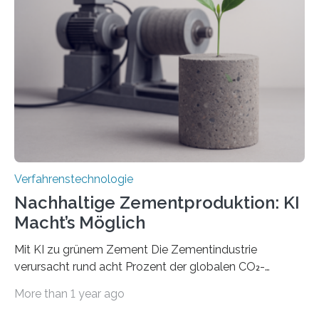
das gewünschte Muster und bringen es direkt auf die
Werkstückoberfläche. Das beschleunigt die
Bearbeitung deutlich und eröffnet neue Möglichkeiten
für Branchen wie die stahl- und metallverarbeitende
Industrie oder die Glasverarbeitung. Erste Tests…
Verfahrenstechnologie
Nachhaltige Zementproduktion: KI
Macht’s Möglich
Mit KI zu grünem Zement Die Zementindustrie
verursacht rund acht Prozent der globalen CO₂-
Emissionen – das ist mehr als der gesamte weltweite
More than 1 year ago
Flugverkehr. Forschende am Paul Scherrer Institut PSI
haben ein KI-gestütztes Modell entwickelt, mit dem