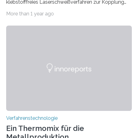
klebstofffreies Laserschweißverfahren zur Kopplung
photonisch integrierter Schaltkreise (PICs) mit
More than 1 year ago
optischen Glasfasern realisiert, welches auch in
kryogenen Umgebungen von bis zu vier Kelvin, also
-269.15°C potenziell einsetzbar ist. Die Technologie
eröffnet durch eine direkte Quarz-Quarz-Verbindung
eine zuverlässigere, schnellere und preiswertere Faser-
PIC-Kopplung und revolutioniert so Anwendungen im
Bereich der Quantentechnologien. Eine
Tieftemperaturumgebung ist unerlässlich zur
Beobachtung von Quanteneffekten. Letztere können
einen enormen Vorteil für die Lebensqualität von
Menschen haben, so ist der Umgang mit Big Data…
Verfahrenstechnologie
Ein Thermomix für die
Metallproduktion