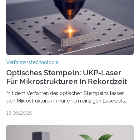
Verfahrenstechnologie
Optisches Stempeln: UKP-Laser
Für Mikrostrukturen In Rekordzeit
Mit dem Verfahren des optischen Stempelns lassen
sich Mikrostrukturen in nur einem einzigen Laserpuls
präzise und reproduzierbar erzeugen – ganz ohne
16.09.2025
zeitaufwändiges Abscannen der Fläche. Am Fraunhofer
ILT formen Forschende in Zusammenarbeit mit der
RWTH Aachen den Strahl eines Ultrakurzpulslasers
mithilfe eines Spatial Light Modulators (SLM) exakt in