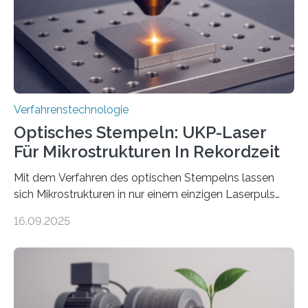
Verfahrenstechnologie
Optisches Stempeln: UKP-Laser
Für Mikrostrukturen In Rekordzeit
Mit dem Verfahren des optischen Stempelns lassen
sich Mikrostrukturen in nur einem einzigen Laserpuls
präzise und reproduzierbar erzeugen – ganz ohne
16.09.2025
zeitaufwändiges Abscannen der Fläche. Am Fraunhofer
ILT formen Forschende in Zusammenarbeit mit der
RWTH Aachen den Strahl eines Ultrakurzpulslasers
mithilfe eines Spatial Light Modulators (SLM) exakt in
das gewünschte Muster und bringen es direkt auf die