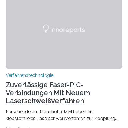
lassen – bei gleicher Materialqualität und einer
besseren CO₂-Bilanz. Mit infernalischen 1400 Grad
Celsius werden die Drehöfen in den Zementwerken
eingeheizt, um aus gemahlenem Kalkstein Klinker zu
brennen, der Grundstoff für baufertigen Zement. Wenig
überraschend: Solche Temperaturen…
Verfahrenstechnologie
Zuverlässige Faser-PIC-
Verbindungen Mit Neuem
Laserschweißverfahren
Forschende am Fraunhofer IZM haben ein
klebstofffreies Laserschweißverfahren zur Kopplung
photonisch integrierter Schaltkreise (PICs) mit