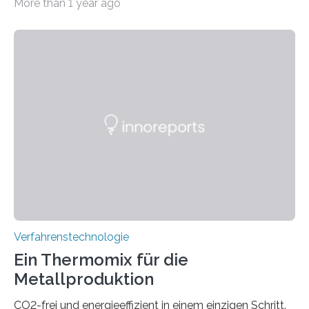
More than 1 year ago
optischen Glasfasern realisiert, welches auch in
kryogenen Umgebungen von bis zu vier Kelvin, also
-269.15°C potenziell einsetzbar ist. Die Technologie
eröffnet durch eine direkte Quarz-Quarz-Verbindung
eine zuverlässigere, schnellere und preiswertere Faser-
PIC-Kopplung und revolutioniert so Anwendungen im
Bereich der Quantentechnologien. Eine
Tieftemperaturumgebung ist unerlässlich zur
Beobachtung von Quanteneffekten. Letztere können
einen enormen Vorteil für die Lebensqualität von
Menschen haben, so ist der Umgang mit Big Data…
Verfahrenstechnologie
Ein Thermomix für die
Metallproduktion
CO2-frei und energieeffizient in einem einzigen Schritt.