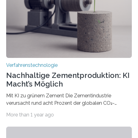
Werkstückoberfläche. Das beschleunigt die
Bearbeitung deutlich und eröffnet neue Möglichkeiten
für Branchen wie die stahl- und metallverarbeitende
Industrie oder die Glasverarbeitung. Erste Tests…
Verfahrenstechnologie
Nachhaltige Zementproduktion: KI
Macht’s Möglich
Mit KI zu grünem Zement Die Zementindustrie
verursacht rund acht Prozent der globalen CO₂-
Emissionen – das ist mehr als der gesamte weltweite
More than 1 year ago
Flugverkehr. Forschende am Paul Scherrer Institut PSI
haben ein KI-gestütztes Modell entwickelt, mit dem
sich neue Rezepturen für Zement schneller entdecken