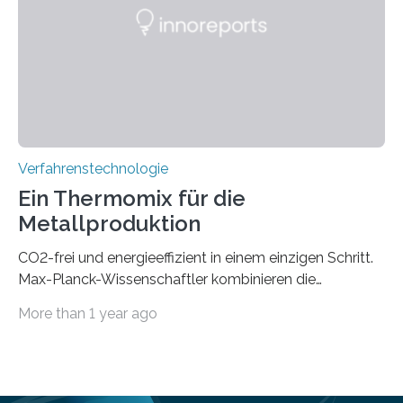
Bereich der Quantentechnologien. Eine
Tieftemperaturumgebung ist unerlässlich zur
Beobachtung von Quanteneffekten. Letztere können
einen enormen Vorteil für die Lebensqualität von
Menschen haben, so ist der Umgang mit Big Data…
Verfahrenstechnologie
Ein Thermomix für die
Metallproduktion
CO2-frei und energieeffizient in einem einzigen Schritt.
Max-Planck-Wissenschaftler kombinieren die
Gewinnung, Herstellung, Mischung und Verarbeitung
More than 1 year ago
von Metallen und Legierungen in einem einzigen,
umweltfreundlichen Schritt. Ihre Ergebnisse sind jetzt in
der Zeitschrift Nature veröffentlicht. Die Produktion von
jährlich etwa zwei Milliarden Tonnen Metalle ist für 10%