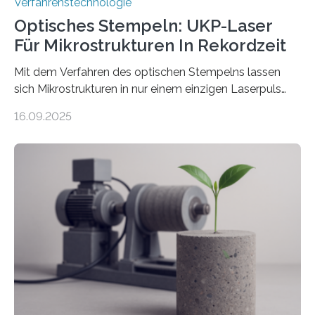
Verfahrenstechnologie
Optisches Stempeln: UKP-Laser
Für Mikrostrukturen In Rekordzeit
Mit dem Verfahren des optischen Stempelns lassen
sich Mikrostrukturen in nur einem einzigen Laserpuls
präzise und reproduzierbar erzeugen – ganz ohne
16.09.2025
zeitaufwändiges Abscannen der Fläche. Am Fraunhofer
ILT formen Forschende in Zusammenarbeit mit der
RWTH Aachen den Strahl eines Ultrakurzpulslasers
mithilfe eines Spatial Light Modulators (SLM) exakt in
das gewünschte Muster und bringen es direkt auf die
Werkstückoberfläche. Das beschleunigt die
Bearbeitung deutlich und eröffnet neue Möglichkeiten
für Branchen wie die stahl- und metallverarbeitende
Industrie oder die Glasverarbeitung. Erste Tests…