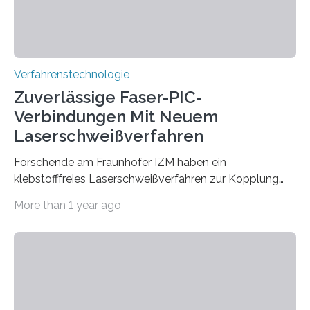
Verfahrenstechnologie
Zuverlässige Faser-PIC-
Verbindungen Mit Neuem
Laserschweißverfahren
Forschende am Fraunhofer IZM haben ein
klebstofffreies Laserschweißverfahren zur Kopplung
photonisch integrierter Schaltkreise (PICs) mit
More than 1 year ago
optischen Glasfasern realisiert, welches auch in
kryogenen Umgebungen von bis zu vier Kelvin, also
-269.15°C potenziell einsetzbar ist. Die Technologie
eröffnet durch eine direkte Quarz-Quarz-Verbindung
eine zuverlässigere, schnellere und preiswertere Faser-
PIC-Kopplung und revolutioniert so Anwendungen im