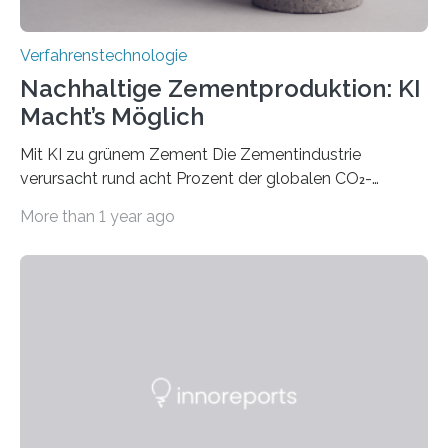
Verfahrenstechnologie
Nachhaltige Zementproduktion: KI
Macht’s Möglich
Mit KI zu grünem Zement Die Zementindustrie
verursacht rund acht Prozent der globalen CO₂-
Emissionen – das ist mehr als der gesamte weltweite
More than 1 year ago
Flugverkehr. Forschende am Paul Scherrer Institut PSI
haben ein KI-gestütztes Modell entwickelt, mit dem
sich neue Rezepturen für Zement schneller entdecken
lassen – bei gleicher Materialqualität und einer
besseren CO₂-Bilanz. Mit infernalischen 1400 Grad
Celsius werden die Drehöfen in den Zementwerken
eingeheizt, um aus gemahlenem Kalkstein Klinker zu
brennen, der Grundstoff für baufertigen Zement. Wenig
überraschend: Solche Temperaturen…