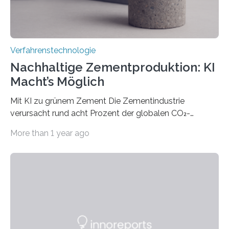
Verfahrenstechnologie
Nachhaltige Zementproduktion: KI
Macht’s Möglich
Mit KI zu grünem Zement Die Zementindustrie
verursacht rund acht Prozent der globalen CO₂-
Emissionen – das ist mehr als der gesamte weltweite
More than 1 year ago
Flugverkehr. Forschende am Paul Scherrer Institut PSI
haben ein KI-gestütztes Modell entwickelt, mit dem
sich neue Rezepturen für Zement schneller entdecken
lassen – bei gleicher Materialqualität und einer
besseren CO₂-Bilanz. Mit infernalischen 1400 Grad
Celsius werden die Drehöfen in den Zementwerken
eingeheizt, um aus gemahlenem Kalkstein Klinker zu
brennen, der Grundstoff für baufertigen Zement. Wenig