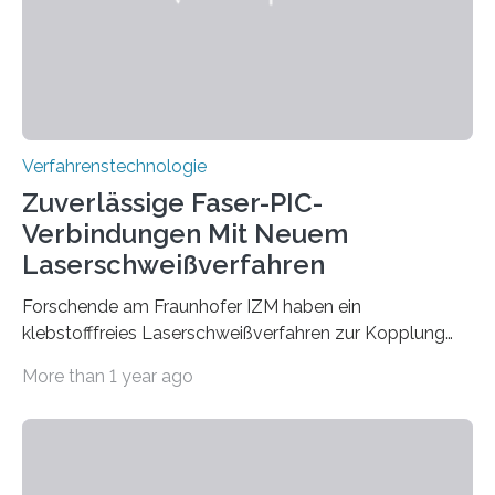
überraschend: Solche Temperaturen…
Verfahrenstechnologie
Zuverlässige Faser-PIC-
Verbindungen Mit Neuem
Laserschweißverfahren
Forschende am Fraunhofer IZM haben ein
klebstofffreies Laserschweißverfahren zur Kopplung
photonisch integrierter Schaltkreise (PICs) mit
More than 1 year ago
optischen Glasfasern realisiert, welches auch in
kryogenen Umgebungen von bis zu vier Kelvin, also
-269.15°C potenziell einsetzbar ist. Die Technologie
eröffnet durch eine direkte Quarz-Quarz-Verbindung
eine zuverlässigere, schnellere und preiswertere Faser-