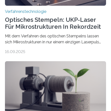
Verfahrenstechnologie
Optisches Stempeln: UKP-Laser
Für Mikrostrukturen In Rekordzeit
Mit dem Verfahren des optischen Stempelns lassen
sich Mikrostrukturen in nur einem einzigen Laserpuls
präzise und reproduzierbar erzeugen – ganz ohne
16.09.2025
zeitaufwändiges Abscannen der Fläche. Am Fraunhofer
ILT formen Forschende in Zusammenarbeit mit der
RWTH Aachen den Strahl eines Ultrakurzpulslasers
mithilfe eines Spatial Light Modulators (SLM) exakt in
das gewünschte Muster und bringen es direkt auf die
Werkstückoberfläche. Das beschleunigt die
Bearbeitung deutlich und eröffnet neue Möglichkeiten
für Branchen wie die stahl- und metallverarbeitende
Industrie oder die Glasverarbeitung. Erste Tests…