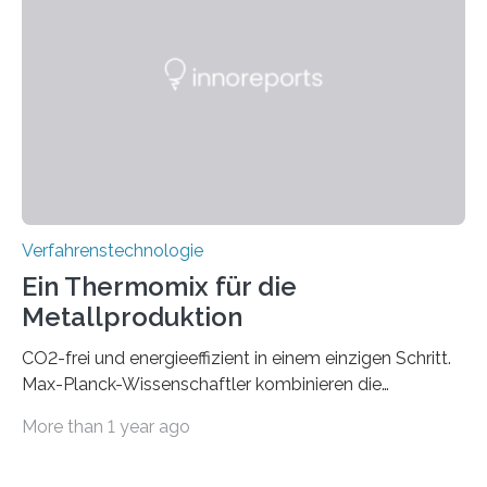
PIC-Kopplung und revolutioniert so Anwendungen im
Bereich der Quantentechnologien. Eine
Tieftemperaturumgebung ist unerlässlich zur
Beobachtung von Quanteneffekten. Letztere können
einen enormen Vorteil für die Lebensqualität von
Menschen haben, so ist der Umgang mit Big Data…
Verfahrenstechnologie
Ein Thermomix für die
Metallproduktion
CO2-frei und energieeffizient in einem einzigen Schritt.
Max-Planck-Wissenschaftler kombinieren die
Gewinnung, Herstellung, Mischung und Verarbeitung
More than 1 year ago
von Metallen und Legierungen in einem einzigen,
umweltfreundlichen Schritt. Ihre Ergebnisse sind jetzt in