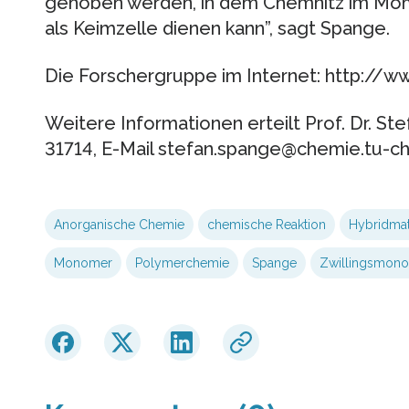
gehoben werden, in dem Chemnitz im Mome
als Keimzelle dienen kann”, sagt Spange.
Die Forschergruppe im Internet: http://w
Weitere Informationen erteilt Prof. Dr. St
31714, E-Mail stefan.spange@chemie.tu-ch
Anorganische Chemie
chemische Reaktion
Hybridmat
Monomer
Polymerchemie
Spange
Zwillingsmon