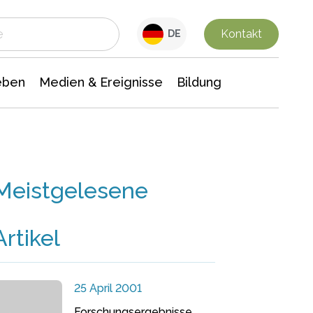
 Leben
Medien & Ereignisse
Interdisziplinäre Forschung
Veranstaltungsnachrichten
n Chemie
Gesellschaftswissenschaften
Kontakt
DE
eben
Medien & Ereignisse
Bildung
Meistgelesene
Artikel
25 April 2001
Forschungsergebnisse