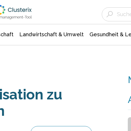
Landwirtschaft & Umwelt
Gesundheit &
Agrar- Forstwissenschaften
Unternehmensmeldungen
Biowissenschafte
Ökologie Umwelt- Naturschutz
ktmanagement-Tool
chaft
Landwirtschaft & Umwelt
Gesundheit & L
isation zu
n