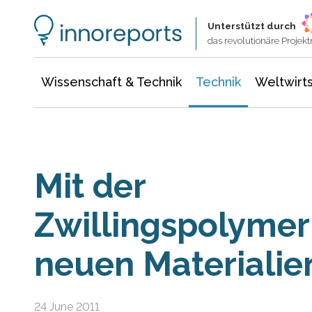
Wissenschaft & Technik
Informationstechnologie
Energie & Elektrotechnik
Unterstützt durch
das revolutionäre Proje
Wissenschaft & Technik
Technik
Weltwirts
Mit der
Zwillingspolymer
neuen Materialie
24 June 2011