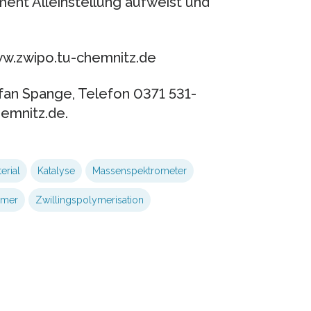
nt Alleinstellung aufweist und
ww.zwipo.tu-chemnitz.de
efan Spange, Telefon 0371 531-
emnitz.de.
erial
Katalyse
Massenspektrometer
omer
Zwillingspolymerisation