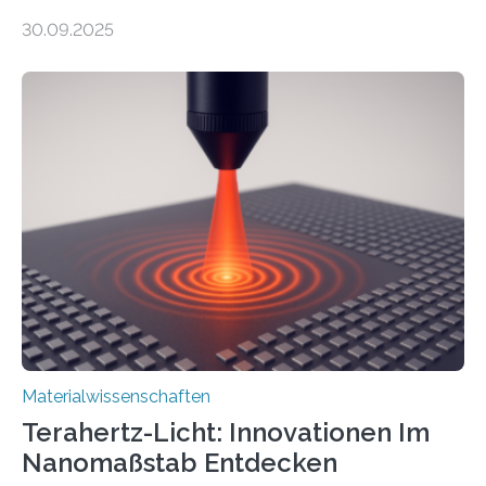
elektrische Leitfähigkeit mit innerer Polarität kombiniert.
30.09.2025
Dadurch ist es in der Lage, eine sogenannte zweite
harmonische Generation zu erzeugen – ein optischer
Effekt, der normalerweise ausschließlich bei
Nichtmetallen vorkommt und insbesondere für
Sensorik und Elektrotechnik von Interesse ist. Über ihre
Erkenntnisse berichten die Forschenden im Journal of
the American Chemical Society. —What for?
Materialien, die gleichzeitig Strom leiten und Licht
beeinflussen können, sind für viele moderne
Technologien…
Materialwissenschaften
Terahertz-Licht: Innovationen Im
Nanomaßstab Entdecken