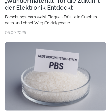
„Wundermaterial“ für die Zukunft
der Elektronik Entdeckt
Forschungsteam weist Floquet-Effekte in Graphen
nach und ebnet Weg für zielgenaue
AnwendungGraphen ist ein außergewöhnliches Material
05.09.2025
– nur eine Atomlage dick, aber extrem leitfähig und
stabil. Es kommt deshalb in vielen Bereichen zum
Einsatz, etwa in flexiblen Displays, hochempfindlichen
Sensoren, leistungsstarken Batterien und effizienten
Solarzellen. Eine neue Studie hebt das Potenzial nun
noch auf ein neues Level: Zum ersten Mal haben
Forschende an der Universität Göttingen gemeinsam
mit Kollegen aus Braunschweig, Bremen und der
Schweiz direkt beobachtet, wie in Graphen…