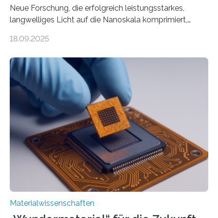
Neue Forschung, die erfolgreich leistungsstarkes,
langwelliges Licht auf die Nanoskala komprimiert,
könnte Fortschritte in der Terahertz-Optik und bei
18.09.2025
optoelektronischen Geräten ermöglichen, geleitet von
Vanderbilt und dem Fritz-Haber-Institut. Neue
Forschung, die erfolgreich leistungsstarkes,
langwelliges Licht auf die Nanoskala komprimiert,
könnte Fortschritte in der Terahertz-Optik und bei
optoelektronischen Geräten ermöglichen, geleitet von
Vanderbilt und dem Fritz-Haber-Institut Josh Caldwell,
Professor für Maschinenbau und Direktor des
interdisziplinären Graduiertenprogramms für
Materialwissenschaften an der Vanderbilt University,
und Alexander Paarmann vom Fritz-Haber-Institut
leiteten ein internationales Forschungsprojekt, das…
Materialwissenschaften