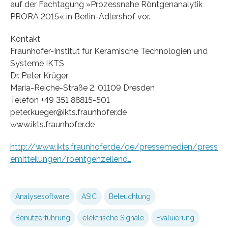
auf der Fachtagung »Prozessnahe Röntgenanalytik
PRORA 2015« in Berlin-Adlershof vor.
Kontakt
Fraunhofer-Institut für Keramische Technologien und
Systeme IKTS
Dr. Peter Krüger
Maria-Reiche-Straße 2, 01109 Dresden
Telefon +49 351 88815-501
peter.kueger@ikts.fraunhofer.de
www.ikts.fraunhofer.de
http://www.ikts.fraunhofer.de/de/pressemedien/press
emitteilungen/roentgenzeilend…
Analysesoftware
ASIC
Beleuchtung
Benutzerführung
elektrische Signale
Evaluierung