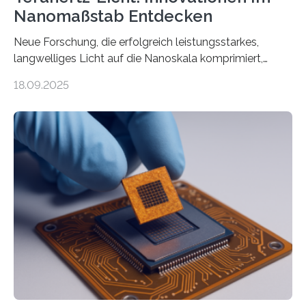
Nanomaßstab Entdecken
Neue Forschung, die erfolgreich leistungsstarkes,
langwelliges Licht auf die Nanoskala komprimiert,
könnte Fortschritte in der Terahertz-Optik und bei
18.09.2025
optoelektronischen Geräten ermöglichen, geleitet von
Vanderbilt und dem Fritz-Haber-Institut. Neue
Forschung, die erfolgreich leistungsstarkes,
langwelliges Licht auf die Nanoskala komprimiert,
könnte Fortschritte in der Terahertz-Optik und bei
optoelektronischen Geräten ermöglichen, geleitet von
Vanderbilt und dem Fritz-Haber-Institut Josh Caldwell,
Professor für Maschinenbau und Direktor des
interdisziplinären Graduiertenprogramms für
Materialwissenschaften an der Vanderbilt University,
und Alexander Paarmann vom Fritz-Haber-Institut
leiteten ein internationales Forschungsprojekt, das…