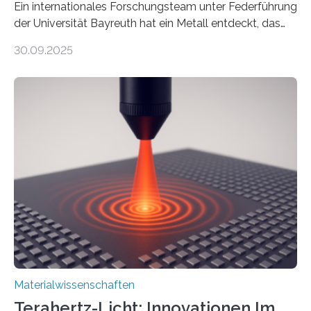
Ein internationales Forschungsteam unter Federführung
der Universität Bayreuth hat ein Metall entdeckt, das
elektrische Leitfähigkeit mit innerer Polarität kombiniert.
30.09.2025
Dadurch ist es in der Lage, eine sogenannte zweite
harmonische Generation zu erzeugen – ein optischer
Effekt, der normalerweise ausschließlich bei
Nichtmetallen vorkommt und insbesondere für
Sensorik und Elektrotechnik von Interesse ist. Über ihre
Erkenntnisse berichten die Forschenden im Journal of
the American Chemical Society. —What for?
Materialien, die gleichzeitig Strom leiten und Licht
beeinflussen können, sind für viele moderne
Technologien…
Materialwissenschaften
Terahertz-Licht: Innovationen Im