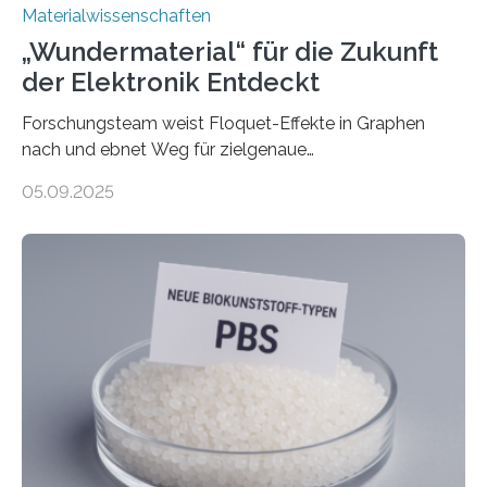
Materialwissenschaften
„Wundermaterial“ für die Zukunft
der Elektronik Entdeckt
Forschungsteam weist Floquet-Effekte in Graphen
nach und ebnet Weg für zielgenaue
AnwendungGraphen ist ein außergewöhnliches Material
05.09.2025
– nur eine Atomlage dick, aber extrem leitfähig und
stabil. Es kommt deshalb in vielen Bereichen zum
Einsatz, etwa in flexiblen Displays, hochempfindlichen
Sensoren, leistungsstarken Batterien und effizienten
Solarzellen. Eine neue Studie hebt das Potenzial nun
noch auf ein neues Level: Zum ersten Mal haben
Forschende an der Universität Göttingen gemeinsam
mit Kollegen aus Braunschweig, Bremen und der
Schweiz direkt beobachtet, wie in Graphen…