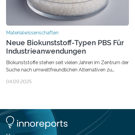
Materialwissenschaften
Neue Biokunststoff-Typen PBS Für
Industrieanwendungen
Biokunststoffe stehen seit vielen Jahren im Zentrum der
Suche nach umweltfreundlichen Alternativen zu
konventionellen Kunststoffen. Sie können den Bedarf
04.09.2025
an fossilen Rohstoffen reduzieren, schonen Ressourcen
und tragen dazu bei, den CO₂-Ausstoß zu senken. Für
industrielle Anwendungen sollten sie jedoch nicht nur
nachhaltig sein, sondern sich auch gut verarbeiten
lassen. Genau daran arbeitet das Fraunhofer-Institut für
Angewandte Polymerforschung IAP im Potsdam
Science Park und stellt seine Entwicklungen im Bereich
biobasierter und bioabbaubarer Kunststoffe auf der K