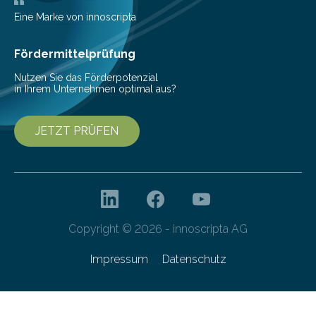
Messe 2025 vor, der internationalen…
Eine Marke von innoscripta
Fördermittelprüfung
Nutzen Sie das Förderpotenzial
in Ihrem Unternehmen optimal aus?
JETZT PRÜFEN
Copyright © 2026 - innoscripta AG
Impressum
Datenschutz