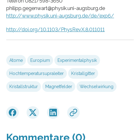
Telefon 0821/598-3650
philipp.gegenwart@physik.uni-augsburg.de
http://www.physik.uni-augsburg.de/de/exp6/
http://doi.org/10.1103/PhysRevX.8.011011
Atome
Europium
Experimentalphysik
Hochtemperatursupraleiter
Kristallgitter
Kristallstruktur
Magnetfelder
Wechselwirkung
Kommentare (0)