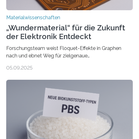
Materialwissenschaften
„Wundermaterial“ für die Zukunft
der Elektronik Entdeckt
Forschungsteam weist Floquet-Effekte in Graphen
nach und ebnet Weg für zielgenaue
AnwendungGraphen ist ein außergewöhnliches Material
05.09.2025
– nur eine Atomlage dick, aber extrem leitfähig und
stabil. Es kommt deshalb in vielen Bereichen zum
Einsatz, etwa in flexiblen Displays, hochempfindlichen
Sensoren, leistungsstarken Batterien und effizienten
Solarzellen. Eine neue Studie hebt das Potenzial nun
noch auf ein neues Level: Zum ersten Mal haben
Forschende an der Universität Göttingen gemeinsam
mit Kollegen aus Braunschweig, Bremen und der
Schweiz direkt beobachtet, wie in Graphen…