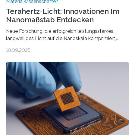
Materialwissenschaften
Terahertz-Licht: Innovationen Im
Nanomaßstab Entdecken
Neue Forschung, die erfolgreich leistungsstarkes,
langwelliges Licht auf die Nanoskala komprimiert,
könnte Fortschritte in der Terahertz-Optik und bei
18.09.2025
optoelektronischen Geräten ermöglichen, geleitet von
Vanderbilt und dem Fritz-Haber-Institut. Neue
Forschung, die erfolgreich leistungsstarkes,
langwelliges Licht auf die Nanoskala komprimiert,
könnte Fortschritte in der Terahertz-Optik und bei
optoelektronischen Geräten ermöglichen, geleitet von
Vanderbilt und dem Fritz-Haber-Institut Josh Caldwell,
Professor für Maschinenbau und Direktor des
interdisziplinären Graduiertenprogramms für
Materialwissenschaften an der Vanderbilt University,
und Alexander Paarmann vom Fritz-Haber-Institut
leiteten ein internationales Forschungsprojekt, das…