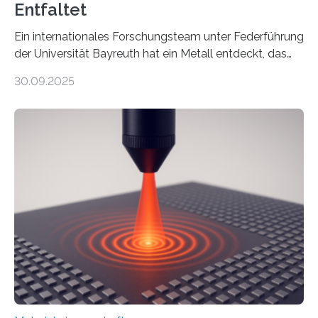
Entfaltet
Ein internationales Forschungsteam unter Federführung
der Universität Bayreuth hat ein Metall entdeckt, das
elektrische Leitfähigkeit mit innerer Polarität kombiniert.
30.09.2025
Dadurch ist es in der Lage, eine sogenannte zweite
harmonische Generation zu erzeugen – ein optischer
Effekt, der normalerweise ausschließlich bei
Nichtmetallen vorkommt und insbesondere für
Sensorik und Elektrotechnik von Interesse ist. Über ihre
Erkenntnisse berichten die Forschenden im Journal of
the American Chemical Society. —What for?
Materialien, die gleichzeitig Strom leiten und Licht
beeinflussen können, sind für viele moderne
Technologien…