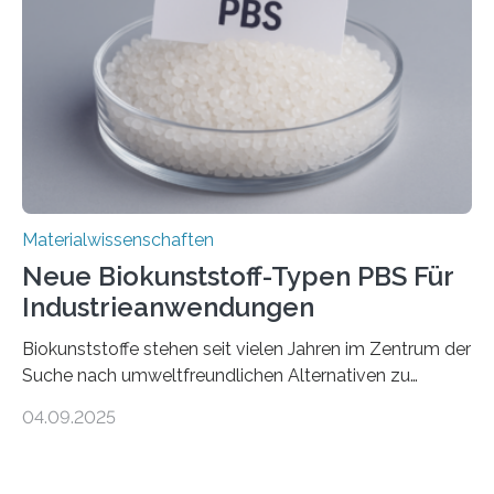
noch auf ein neues Level: Zum ersten Mal haben
Forschende an der Universität Göttingen gemeinsam
mit Kollegen aus Braunschweig, Bremen und der
Schweiz direkt beobachtet, wie in Graphen…
Materialwissenschaften
Neue Biokunststoff-Typen PBS Für
Industrieanwendungen
Biokunststoffe stehen seit vielen Jahren im Zentrum der
Suche nach umweltfreundlichen Alternativen zu
konventionellen Kunststoffen. Sie können den Bedarf
04.09.2025
an fossilen Rohstoffen reduzieren, schonen Ressourcen
und tragen dazu bei, den CO₂-Ausstoß zu senken. Für
industrielle Anwendungen sollten sie jedoch nicht nur