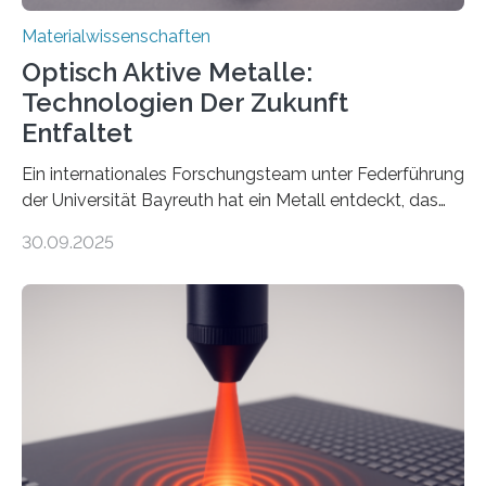
Materialwissenschaften
Optisch Aktive Metalle:
Technologien Der Zukunft
Entfaltet
Ein internationales Forschungsteam unter Federführung
der Universität Bayreuth hat ein Metall entdeckt, das
elektrische Leitfähigkeit mit innerer Polarität kombiniert.
30.09.2025
Dadurch ist es in der Lage, eine sogenannte zweite
harmonische Generation zu erzeugen – ein optischer
Effekt, der normalerweise ausschließlich bei
Nichtmetallen vorkommt und insbesondere für
Sensorik und Elektrotechnik von Interesse ist. Über ihre
Erkenntnisse berichten die Forschenden im Journal of
the American Chemical Society. —What for?
Materialien, die gleichzeitig Strom leiten und Licht
beeinflussen können, sind für viele moderne