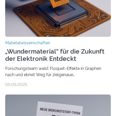
Professor für Maschinenbau und Direktor des
interdisziplinären Graduiertenprogramms für
Materialwissenschaften an der Vanderbilt University,
und Alexander Paarmann vom Fritz-Haber-Institut
leiteten ein internationales Forschungsprojekt, das…
Materialwissenschaften
„Wundermaterial“ für die Zukunft
der Elektronik Entdeckt
Forschungsteam weist Floquet-Effekte in Graphen
nach und ebnet Weg für zielgenaue
AnwendungGraphen ist ein außergewöhnliches Material
05.09.2025
– nur eine Atomlage dick, aber extrem leitfähig und
stabil. Es kommt deshalb in vielen Bereichen zum
Einsatz, etwa in flexiblen Displays, hochempfindlichen
Sensoren, leistungsstarken Batterien und effizienten
Solarzellen. Eine neue Studie hebt das Potenzial nun