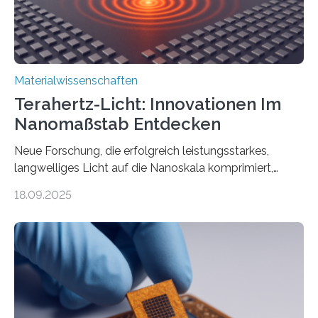
Technologien…
Materialwissenschaften
Terahertz-Licht: Innovationen Im
Nanomaßstab Entdecken
Neue Forschung, die erfolgreich leistungsstarkes,
langwelliges Licht auf die Nanoskala komprimiert,
könnte Fortschritte in der Terahertz-Optik und bei
18.09.2025
optoelektronischen Geräten ermöglichen, geleitet von
Vanderbilt und dem Fritz-Haber-Institut. Neue
Forschung, die erfolgreich leistungsstarkes,
langwelliges Licht auf die Nanoskala komprimiert,
könnte Fortschritte in der Terahertz-Optik und bei
optoelektronischen Geräten ermöglichen, geleitet von
Vanderbilt und dem Fritz-Haber-Institut Josh Caldwell,